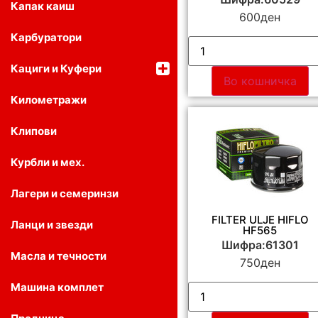
Капак каиш
600
ден
Карбуратори
Кациги и Куфери
Во кошничка
Километражи
Клипови
Курбли и мех.
Лагери и семеринзи
FILTER ULJE HIFLO
Ланци и звезди
HF565
Шифра:61301
Масла и течности
750
ден
Машина комплет