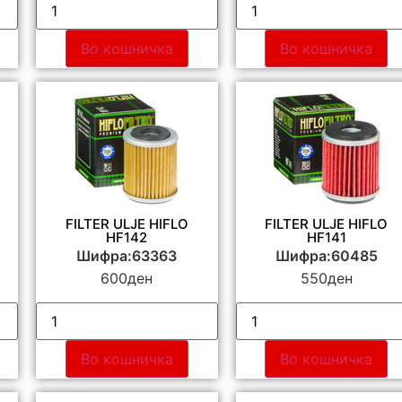
Во кошничка
Во кошничка
FILTER ULJE HIFLO
FILTER ULJE HIFLO
HF142
HF141
Шифра:63363
Шифра:60485
600
ден
550
ден
Во кошничка
Во кошничка