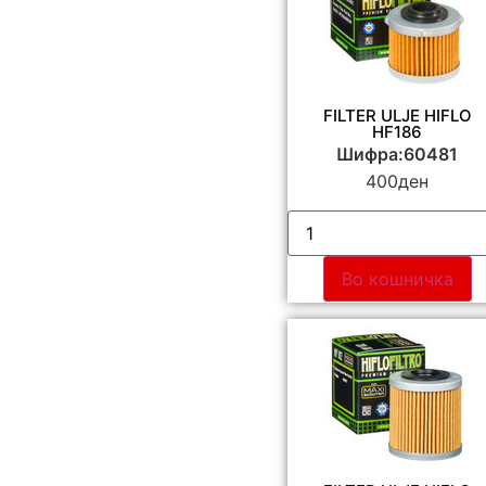
FILTER ULJE HIFLO
HF186
Шифра:60481
400
ден
Во кошничка