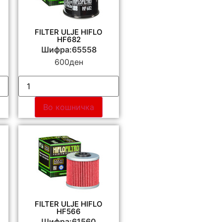
FILTER ULJE HIFLO
HF682
Шифра:65558
600
ден
Во кошничка
FILTER ULJE HIFLO
HF566
Шифра:61560