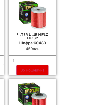
FILTER ULJE HIFLO
HF132
Шифра:60483
450
ден
Во кошничка