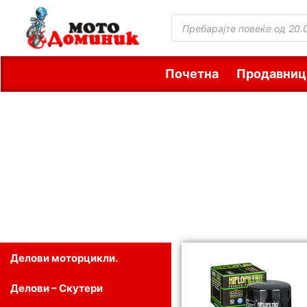
Почетна
Продавниц
Делови моторцикли.
Делови – Скутери