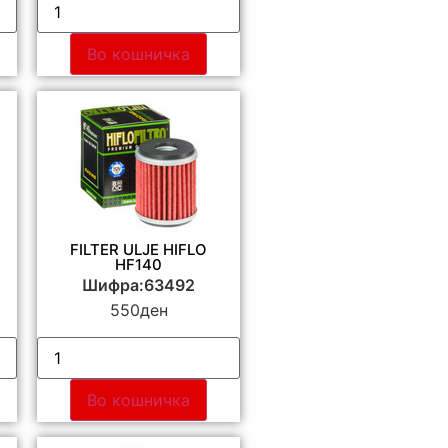
Во кошничка
FILTER ULJE HIFLO
HF140
Шифра:63492
550
ден
Во кошничка