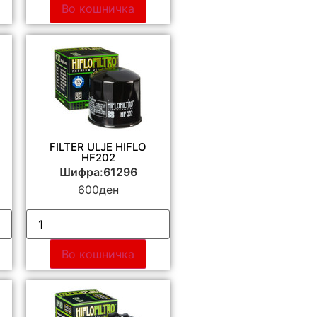
Во кошничка
FILTER ULJE HIFLO
HF202
Шифра:61296
600
ден
Во кошничка