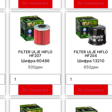
Во кошничка
Во кошничка
FILTER ULJE HIFLO
FILTER ULJE HIFLO
HF207
HF204
Шифра:60486
Шифра:13210
500
ден
650
ден
Во кошничка
Во кошничка