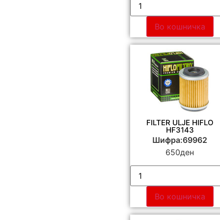
Во кошничка
FILTER ULJE HIFLO
HF3143
Шифра:69962
650
ден
Во кошничка