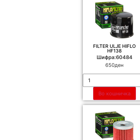
FILTER ULJE HIFLO
HF138
Шифра:60484
650
ден
Во кошничка