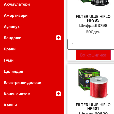
Акумулатори
Амортизери
FILTER ULJE HIFLO
HF985
Шифра:63798
Аулспух
600
ден
Бандажи
Брави
Во кошничка
Гуми
Цилиндри
Електрични делови
Кочен систем
FILTER ULJE HIFLO
Каиши
HF681
Шифра:60529