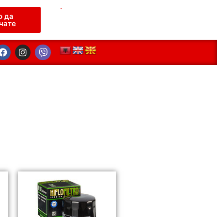
.
о да
чате