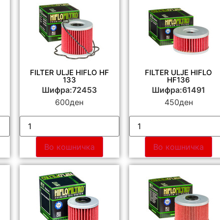
FILTER ULJE HIFLO HF
FILTER ULJE HIFLO
133
HF136
Шифра:72453
Шифра:61491
600
ден
450
ден
Во кошничка
Во кошничка