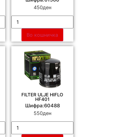
450
ден
Во кошничка
FILTER ULJE HIFLO
HF401
Шифра:60488
550
ден