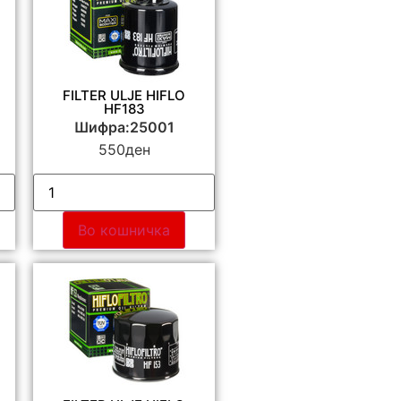
FILTER ULJE HIFLO
HF183
Шифра:25001
550
ден
Во кошничка