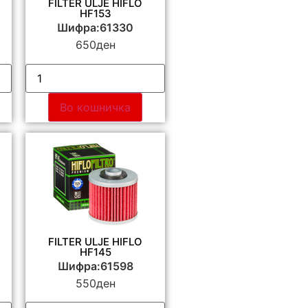
FILTER ULJE HIFLO
HF153
Шифра:61330
650
ден
Во кошничка
FILTER ULJE HIFLO
HF145
Шифра:61598
550
ден