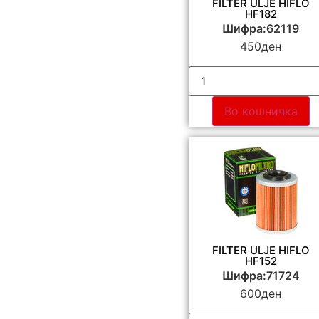
FILTER ULJE HIFLO
HF182
Шифра:62119
450
ден
Во кошничка
FILTER ULJE HIFLO
HF152
Шифра:71724
600
ден