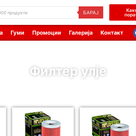
Как
БАРАЈ
пора
а
Гуми
Промоции
Галерија
Контакт
Филтер улје