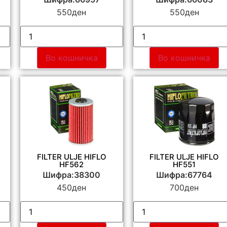
550
ден
550
ден
Во кошничка
Во кошничка
FILTER ULJE HIFLO
FILTER ULJE HIFLO
HF562
HF551
Шифра:38300
Шифра:67764
450
ден
700
ден