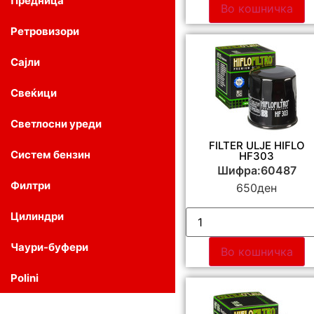
Предница
Во кошничка
Ретровизори
Сајли
Свеќици
Светлосни уреди
FILTER ULJE HIFLO
Систем бензин
HF303
Шифра:60487
Филтри
650
ден
Цилиндри
Чаури-буфери
Во кошничка
Polini