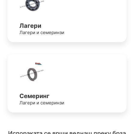
Лагери
Лагери и семеринзи
Семеринг
Лагери и семеринзи
Испораката се врши веднаш преку брза