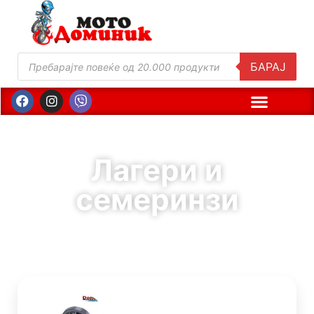
БАРАЈ
Лагери и
семеринзи