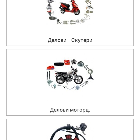
Делови - Скутери
Делови моторц.