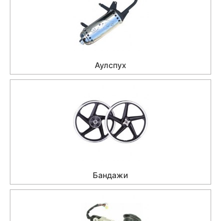
Аулспух
Бандажи