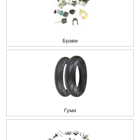
Брави
Гуми