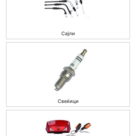
Сајли
Свеќици