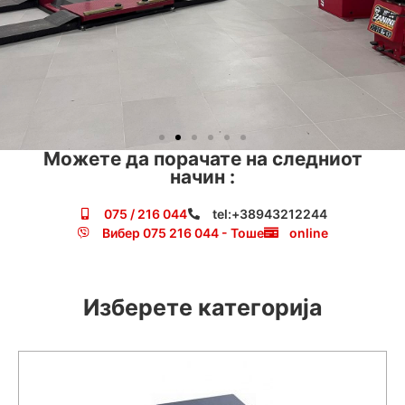
Можете да порачате на следниот
начин :
075 / 216 044
tel:+38943212244
Вибер 075 216 044 - Тоше
online
Изберете категорија