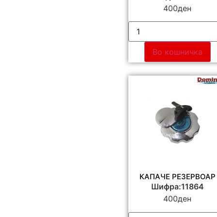
400
ден
Во кошничка
КАПАЧЕ РЕЗЕРВОАР
Шифра:11864
400
ден