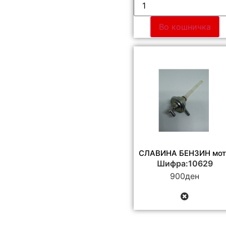
Во кошничка
СЛАВИНА БЕНЗИН мот
Шифра:10629
900
ден