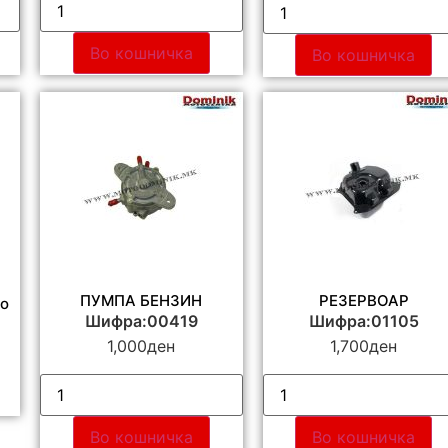
Во кошничка
Во кошничка
ПУМПА БЕНЗИН
РЕЗЕРВОАР
о
Шифра:00419
Шифра:01105
1,000
ден
1,700
ден
Во кошничка
Во кошничка