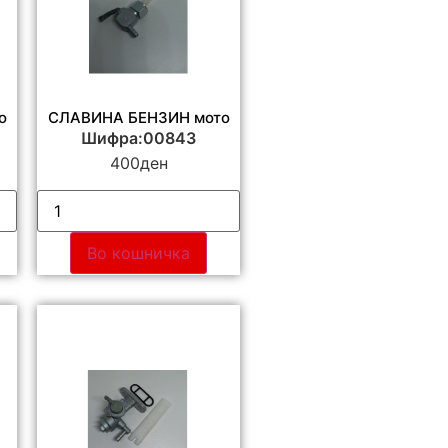
о
СЛАВИНА БЕНЗИН мото
Шифра:00843
400
ден
Во кошничка