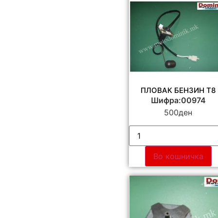
ПЛОВАК БЕНЗИН Т8
Шифра:00974
500
ден
Во кошничка