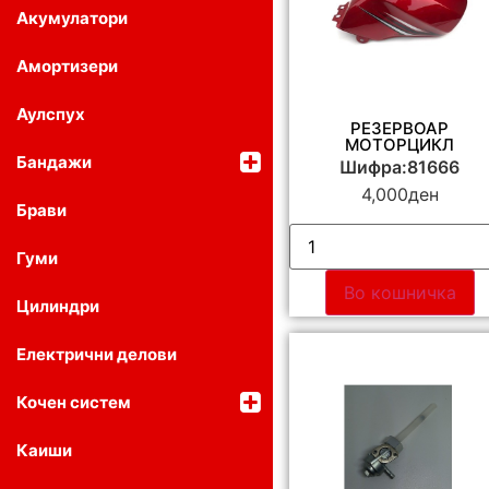
Акумулатори
Амортизери
Аулспух
РЕЗЕРВОАР
МОТОРЦИКЛ
Бандажи
Шифра:81666
4,000
ден
Брави
Гуми
Во кошничка
Цилиндри
Електрични делови
Кочен систем
Каиши