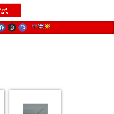
.
о да
чате