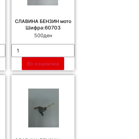
СЛАВИНА БЕНЗИН мото
Шифра:60703
500
ден
Во кошничка