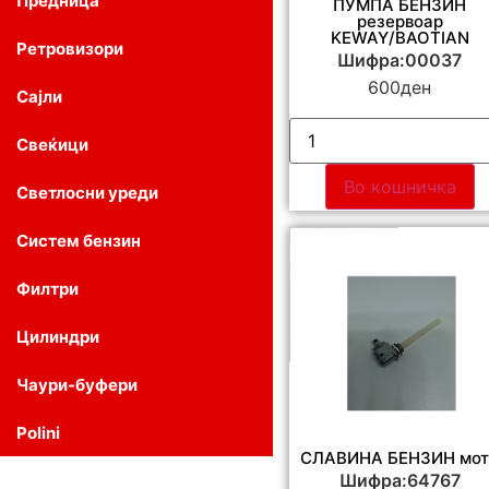
Предница
ПУМПА БЕНЗИН
резервоар
KEWAY/BAOTIAN
Ретровизори
Шифра:00037
600
ден
Сајли
Свеќици
Во кошничка
Светлосни уреди
Систем бензин
Филтри
Цилиндри
Чаури-буфери
Polini
СЛАВИНА БЕНЗИН мот
Шифра:64767