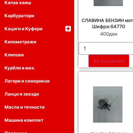
Капак каиш
Карбуратори
СЛАВИНА БЕНЗИН мот
Шифра:64770
Кациги и Куфери
400
ден
Километражи
Клипови
Во кошничка
Курбли и мех.
Лагери и семеринзи
Ланци и звезди
Масла и течности
Машина комплет