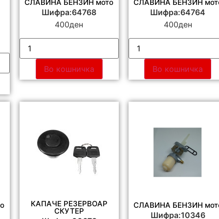
СЛАВИНА БЕНЗИН мото
СЛАВИНА БЕНЗИН мот
Шифра:64768
Шифра:64764
400
ден
400
ден
Во кошничка
Во кошничка
КАПАЧЕ РЕЗЕРВОАР
о
СЛАВИНА БЕНЗИН мот
СКУТЕР
Шифра:10346