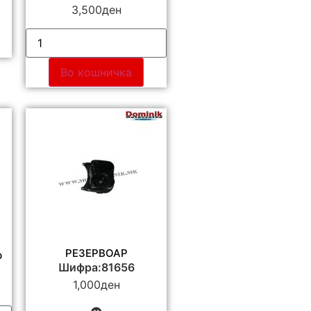
3,500
ден
Во кошничка
РЕЗЕРВОАР
р
Шифра:81656
1,000
ден