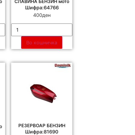
о
СЛАВИНА БЕНЗИН мото
Шифра:64766
400
ден
Во кошничка
РЕЗЕРВОАР БЕНЗИН
о
Шифра:81690