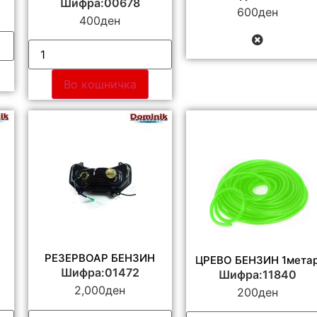
Шифра:00678
600
ден
400
ден
Во кошничка
РЕЗЕРВОАР БЕНЗИН
ЦРЕВО БЕНЗИН 1мета
Шифра:01472
Шифра:11840
2,000
ден
200
ден