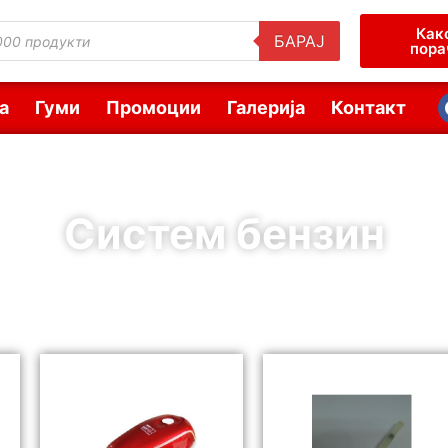
Как
БАРАЈ
пора
а
Гуми
Промоции
Галерија
Контакт
Систем бензин