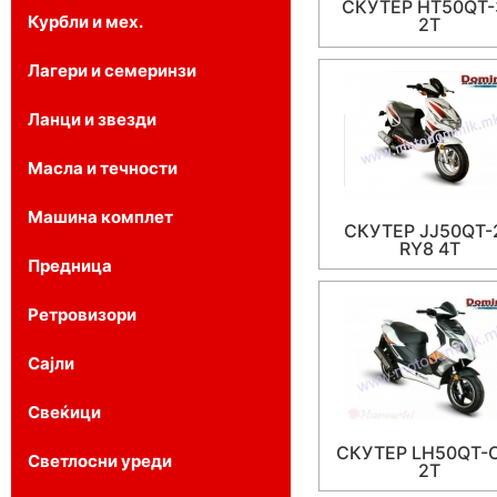
СКУТЕР HT50QT-
Курбли и мех.
2T
Лагери и семеринзи
Ланци и звезди
Масла и течности
Машина комплет
СКУТЕР JJ50QT-
RY8 4T
Предница
Ретровизори
Сајли
Свеќици
СКУТЕР LH50QT-
Светлосни уреди
2T