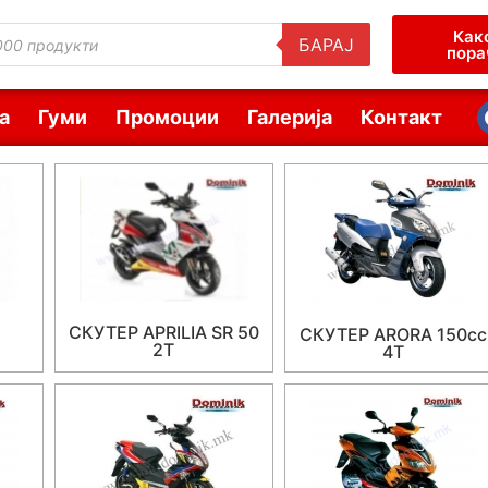
Как
БАРАЈ
пора
а
Гуми
Промоции
Галерија
Контакт
СКУТЕР APRILIA SR 50
СКУТЕР ARORA 150cc
2T
4T