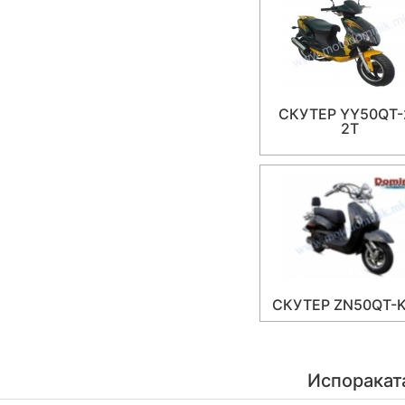
СКУТЕР YY50QT-
2T
СКУТЕР ZN50QT-K
Испоракат