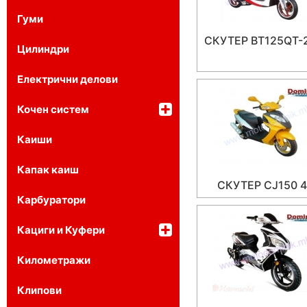
Гуми
СКУТЕР BT125QT-
Цилиндри
Електрични делови
Кочен систем
Каиши
Капак каиш
СКУТЕР CJ150 
Карбуратори
Кациги и Куфери
Километражи
Клипови