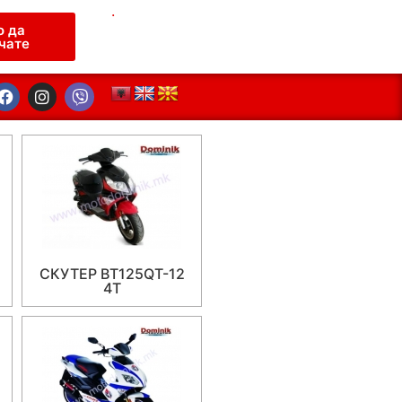
.
о да
чате
СКУТЕР BT125QT-12
4T