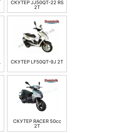
T
СКУТЕР JJ50QT-22 RS
2T
СКУТЕР LF50QT-9J 2T
T
СКУТЕР RACER 50cc
2T