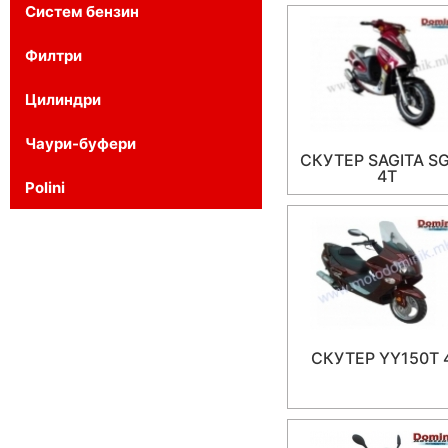
Систем бензин
Филтри
Цилиндри
Чаури-буфери
СКУТЕР SAGITA SG
4T
Polini
СКУТЕР YY150T 