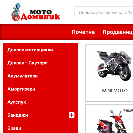
Почетна
Продавниц
Делови моторцикли.
Делови – Скутери
Акумулатори
Амортизери
MINI MOTO
Аулспух
Бандажи
Брави