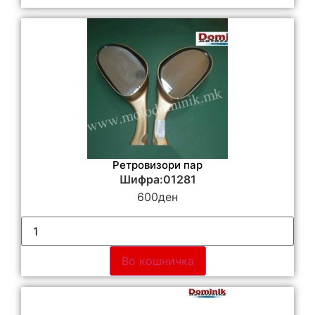
Ретровизори пар
Шифра:01281
600
ден
Во кошничка