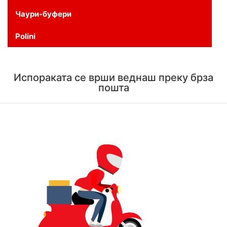
Чаури-буфери
Polini
Испораката се врши веднаш преку брза
пошта