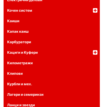
Кочен систем
Каиши
Капак каиш
Карбуратори
Кациги и Куфери
Километражи
Клипови
Курбли и мех.
Лагери и семеринзи
Ланци и звезди