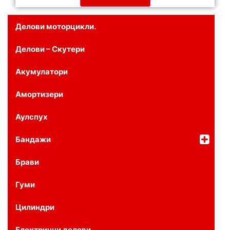
Делови моторцикли.
Делови – Скутери
Акумулатори
Амортизери
Аулспух
Бандажи
Брави
Гуми
Цилиндри
Електрични делови