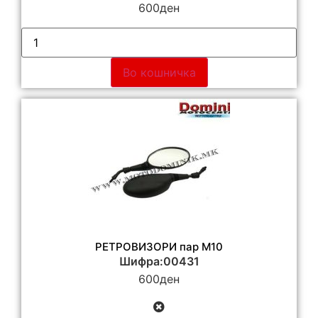
600
ден
Во кошничка
РЕТРОВИЗОРИ пар М10
Шифра:00431
600
ден