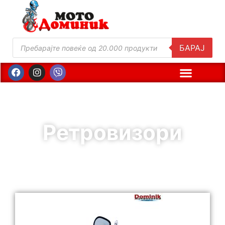
БАРАЈ
Ретровизори