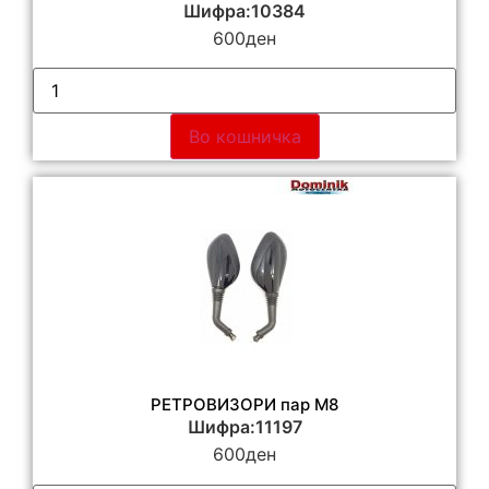
Шифра:10384
600
ден
Во кошничка
РЕТРОВИЗОРИ пар M8
Шифра:11197
600
ден