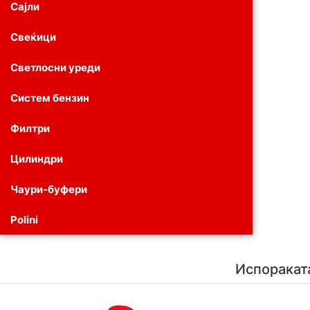
Сајли
Свеќици
Светлосни уреди
Систем бензин
Филтри
Цилиндри
Чаури-буфери
Polini
Испоракат