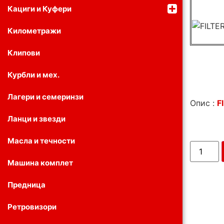
Кациги и Куфери
Километражи
Клипови
Курбли и мех.
Лагери и семеринзи
Опис :
F
Ланци и звезди
Масла и течности
Машина комплет
Предница
Ретровизори