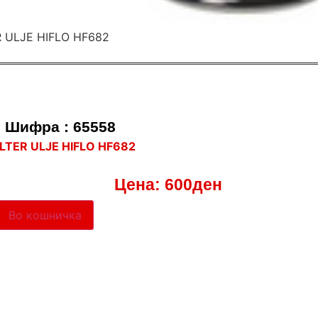
Шифра : 65558
ILTER ULJE HIFLO HF682
Цена:
600
ден
Во кошничка