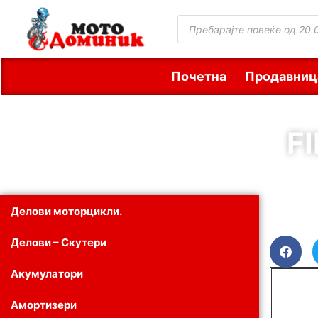
Почетна
Продавниц
F
Делови моторцикли.
Делови – Скутери
Акумулатори
Амортизери