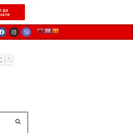
.
о да
чате
82