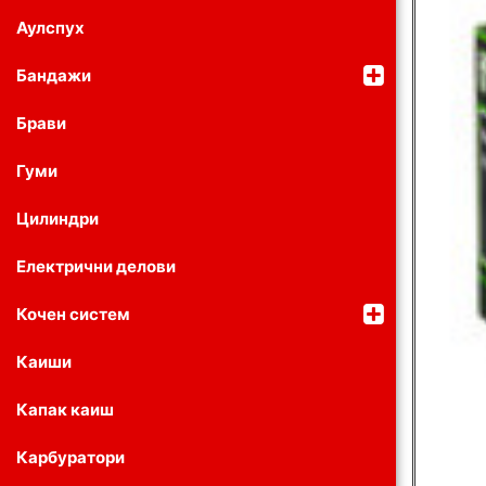
Аулспух
Бандажи
Брави
Гуми
Цилиндри
Електрични делови
Кочен систем
Каиши
Капак каиш
Карбуратори