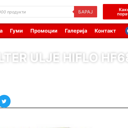
Как
БАРАЈ
пора
а
Гуми
Промоции
Галерија
Контакт
ILTER ULJE HIFLO HF6
( Шифра : 65558 )