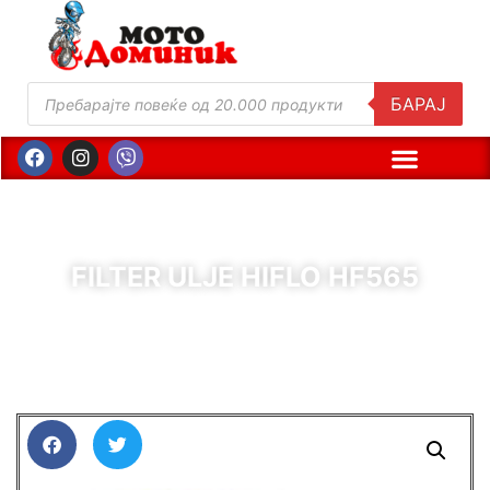
БАРАЈ
FILTER ULJE HIFLO HF565
( Шифра : 61301 )