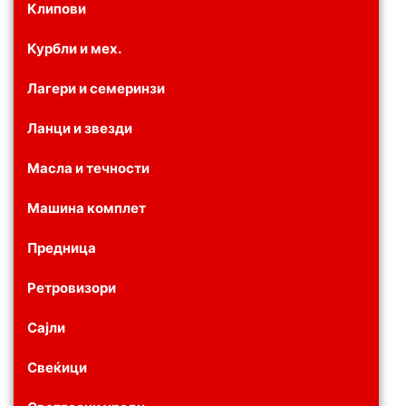
Клипови
Курбли и мех.
Лагери и семеринзи
Ланци и звезди
Масла и течности
Машина комплет
Предница
Ретровизори
Сајли
Свеќици