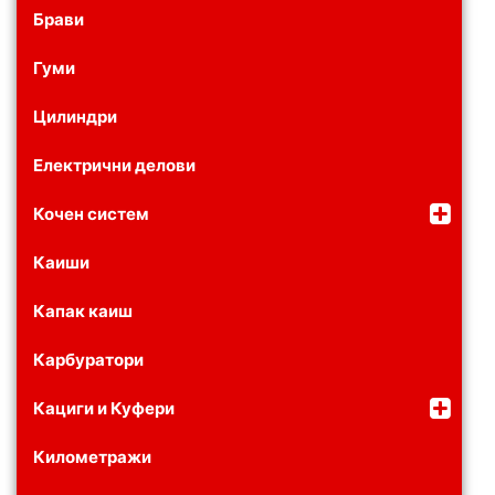
Брави
Гуми
Цилиндри
Електрични делови
Кочен систем
Каиши
Капак каиш
Карбуратори
Кациги и Куфери
Километражи