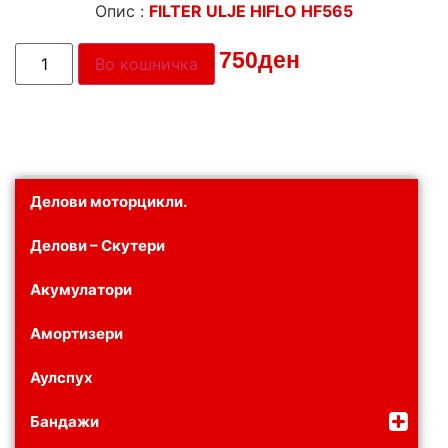
Опис :
FILTER ULJE HIFLO HF565
Цена:
750
ден
Во кошничка
Делови моторцикли.
Делови – Скутери
Акумулатори
Амортизери
Аулспух
Бандажи