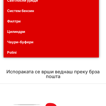
Светлосни уреди
Систем бензин
Филтри
Цилиндри
Чаури-буфери
Polini
Испораката се врши веднаш преку брза
пошта