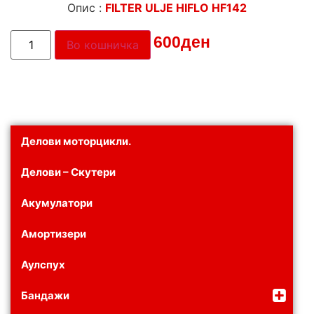
Опис :
FILTER ULJE HIFLO HF142
Цена:
600
ден
Во кошничка
Делови моторцикли.
Делови – Скутери
Акумулатори
Амортизери
Аулспух
Бандажи