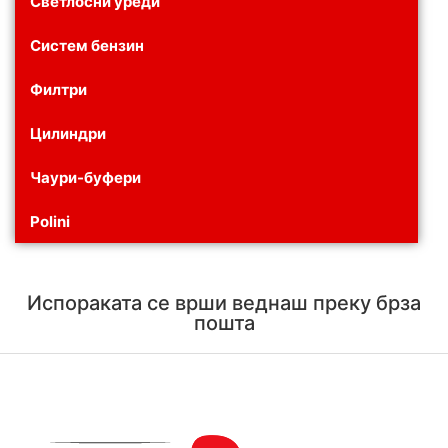
Светлосни уреди
Систем бензин
Филтри
Цилиндри
Чаури-буфери
Polini
Испораката се врши веднаш преку брза
пошта