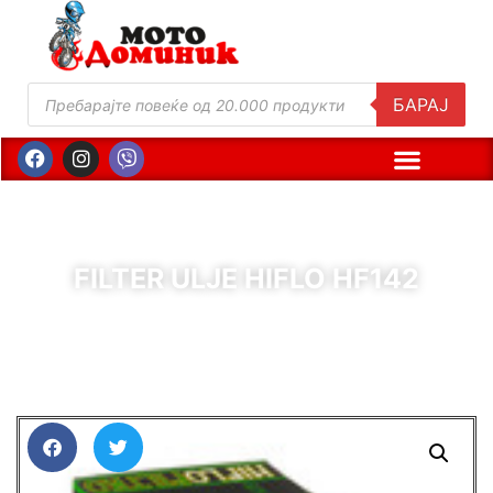
БАРАЈ
FILTER ULJE HIFLO HF142
( Шифра : 63363 )