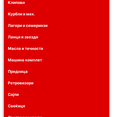
Клипови
Курбли и мех.
Лагери и семеринзи
Ланци и звезди
Масла и течности
Машина комплет
Предница
Ретровизори
Сајли
Свеќици