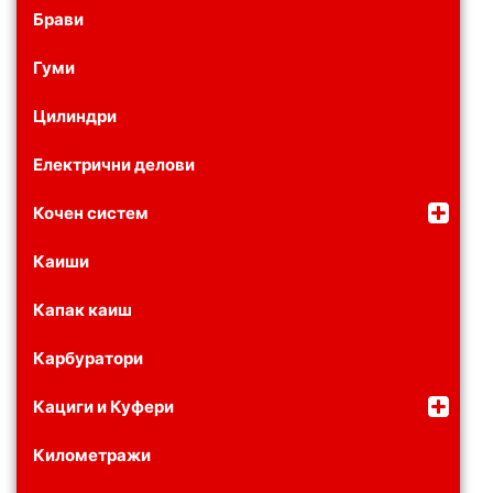
Брави
Гуми
Цилиндри
Електрични делови
Кочен систем
Каиши
Капак каиш
Карбуратори
Кациги и Куфери
Километражи