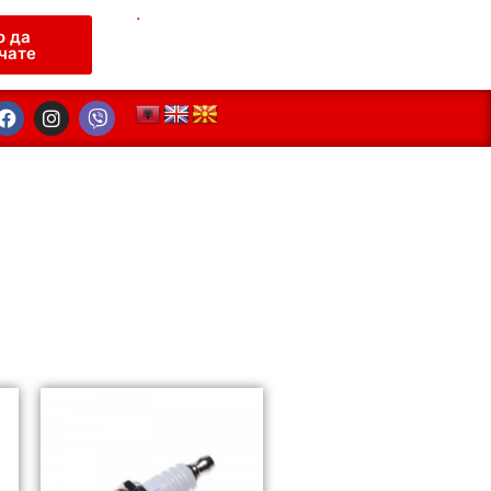
.
о да
чате