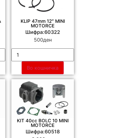
A
KLIP 47mm 12″ MINI
MOTORCE
Шифра:60322
500
ден
Во кошничка
KIT 40cc BOLC 10 MINI
MOTORCE
Шифра:60518