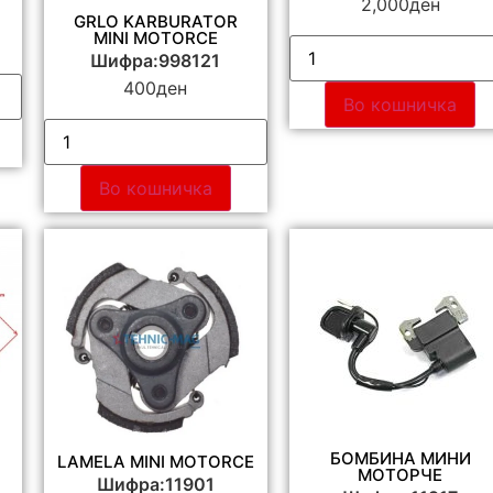
2,000
ден
GRLO KARBURATOR
MINI MOTORCE
Шифра:998121
400
ден
Во кошничка
Во кошничка
БОМБИНА МИНИ
LAMELA MINI MOTORCE
МОТОРЧЕ
Шифра:11901