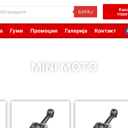
Как
БАРАЈ
пора
а
Гуми
Промоции
Галерија
Контакт
MINI MOTO