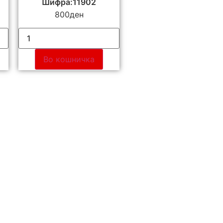
Шифра:11902
800
ден
Во кошничка