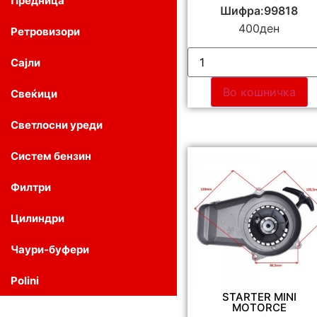
Предница
Шифра:99818
400
ден
Ретровизори
Сајли
Во кошничка
Свеќици
Светлосни уреди
Систем бензин
Филтри
Цилиндри
Чаури-буфери
Polini
STARTER MINI
MOTORCE