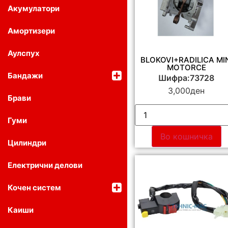
Акумулатори
Амортизери
Аулспух
BLOKOVI+RADILICA MI
MOTORCE
Бандажи
Шифра:73728
3,000
ден
Брави
Гуми
Во кошничка
Цилиндри
Електрични делови
Кочен систем
Каиши