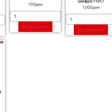
Шифра:11917
700
ден
1,000
ден
Во кошничка
Во кошничка
t