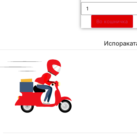
Во кошничка
Испоракат