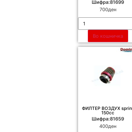
Шифра:81699
700
ден
Во кошничка
ФИЛТЕР ВОЗДУХ sprin
150cc
Шифра:81659
400
ден