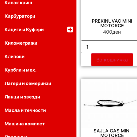
Капак каиш
Карбуратори
PREKINUVAC MINI
MOTORCE
Кациги и Куфери
400
ден
Километражи
Клипови
Во кошничка
Курбли и мех.
Лагери и семеринзи
Ланци и звезди
Масла и течности
Машина комплет
SAJLA GAS MINI
MOTORCE