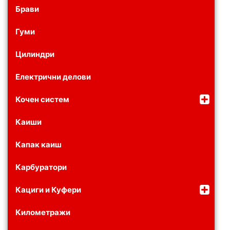
Брави
Гуми
Цилиндри
Електрични делови
Кочен систем
Каиши
Капак каиш
Карбуратори
Кациги и Куфери
Километражи