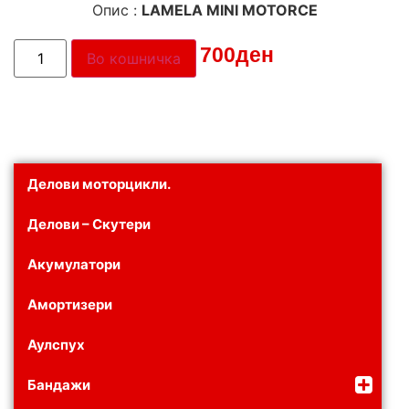
Опис :
LAMELA MINI MOTORCE
Цена:
700
ден
Во кошничка
Делови моторцикли.
Делови – Скутери
Акумулатори
Амортизери
Аулспух
Бандажи