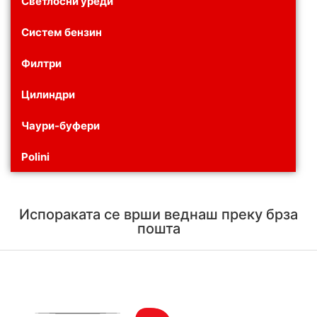
Светлосни уреди
Систем бензин
Филтри
Цилиндри
Чаури-буфери
Polini
Испораката се врши веднаш преку брза
пошта