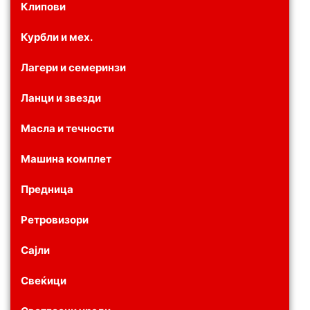
Клипови
Курбли и мех.
Лагери и семеринзи
Ланци и звезди
Масла и течности
Машина комплет
Предница
Ретровизори
Сајли
Свеќици