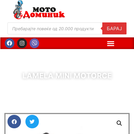
БАРАЈ
LAMELA MINI MOTORCE
( Шифра : 11901 )