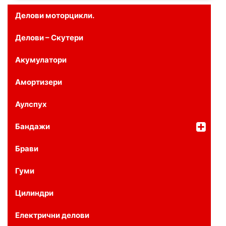
Делови моторцикли.
Делови – Скутери
Акумулатори
Амортизери
Аулспух
Бандажи
Брави
Гуми
Цилиндри
Електрични делови