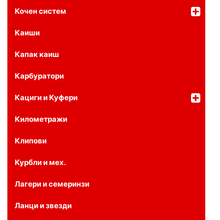
Кочен систем
Каиши
Капак каиш
Карбуратори
Кациги и Куфери
Километражи
Клипови
Курбли и мех.
Лагери и семеринзи
Ланци и звезди