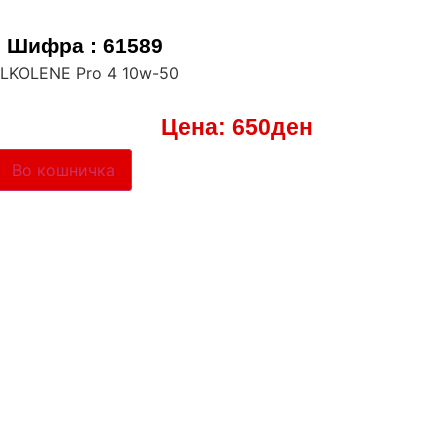
Шифра : 61589
SILKOLENE Pro 4 10w-50
Цена:
650
ден
Во кошничка