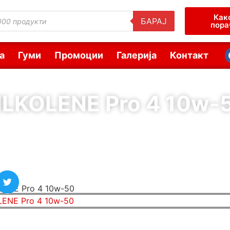
Как
БАРАЈ
пора
а
Гуми
Промоции
Галерија
Контакт
ILKOLENE Pro 4 10w-
( Шифра : 61589 )