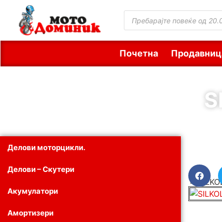
Почетна
Продавниц
S
Делови моторцикли.
Делови – Скутери
Акумулатори
Амортизери