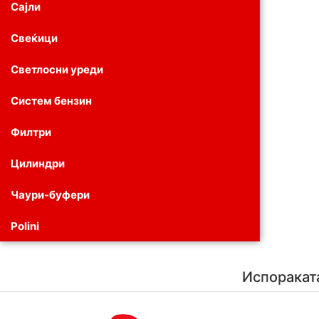
Сајли
Свеќици
Светлосни уреди
Систем бензин
Филтри
Цилиндри
Чаури-буфери
Polini
Испоракат