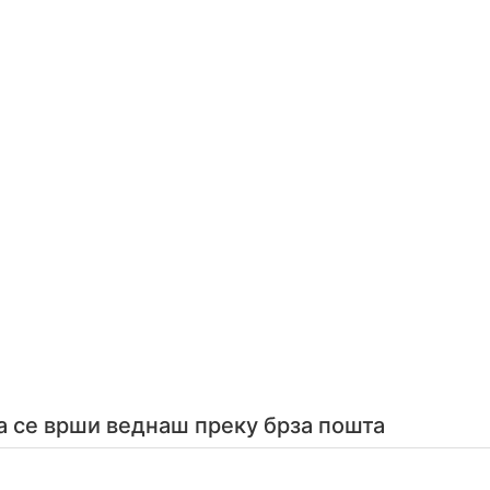
а се врши веднаш преку брза пошта