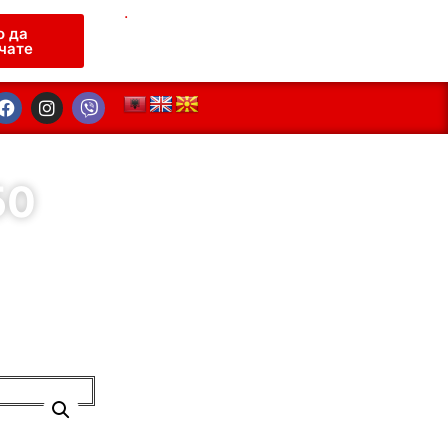
.
о да
чате
50