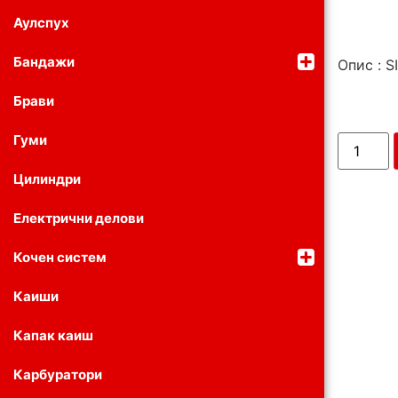
Аулспух
Бандажи
Опис : 
Брави
Гуми
Цилиндри
Електрични делови
Кочен систем
Каиши
Капак каиш
Карбуратори