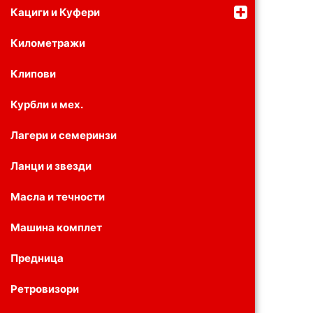
Кациги и Куфери
Километражи
Клипови
Курбли и мех.
Лагери и семеринзи
Ланци и звезди
Масла и течности
Машина комплет
Предница
Ретровизори