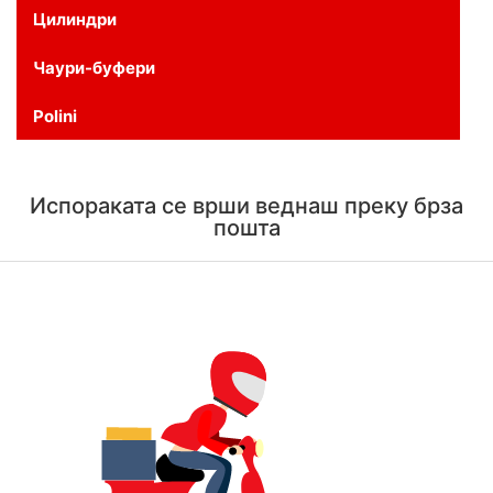
Цилиндри
Чаури-буфери
Polini
Испораката се врши веднаш преку брза
пошта