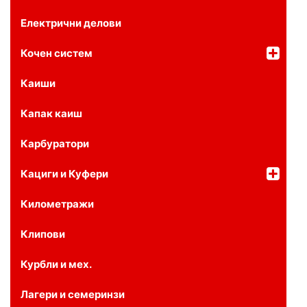
Електрични делови
Кочен систем
Каиши
Капак каиш
Карбуратори
Кациги и Куфери
Километражи
Клипови
Курбли и мех.
Лагери и семеринзи