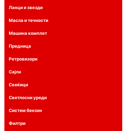
Ланци и звезди
Масла и течности
Машина комплет
Предница
Ретровизори
Сајли
Свеќици
Светлосни уреди
Систем бензин
Филтри