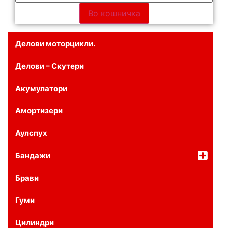
Во кошничка
Делови моторцикли.
Делови – Скутери
Акумулатори
Амортизери
Аулспух
Бандажи
Брави
Гуми
Цилиндри