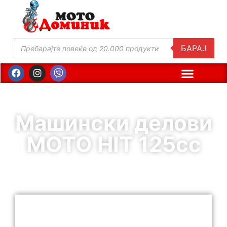
БАРАЈ
Машински делови
MOTO HIT 125cc