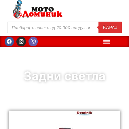
БАРАЈ
Задни светла