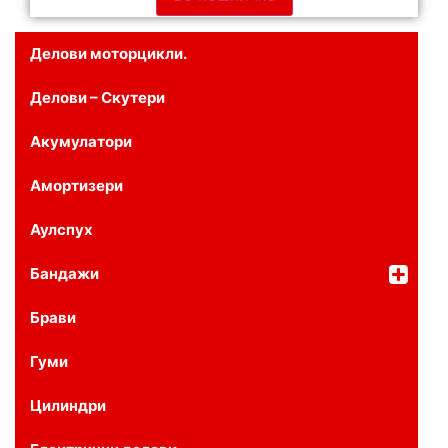
Делови моторцикли.
Делови – Скутери
Акумулатори
Амортизери
Аулспух
Бандажи
Брави
Гуми
Цилиндри