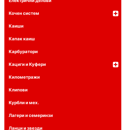
Електрични делови
Кочен систем
Каиши
Капак каиш
Карбуратори
Кациги и Куфери
Километражи
Клипови
Курбли и мех.
Лагери и семеринзи
Ланци и звезди