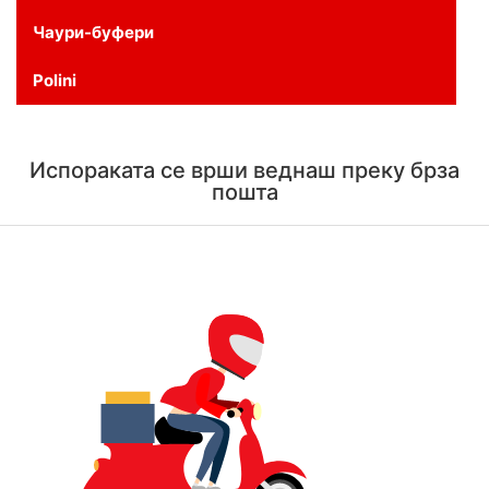
Чаури-буфери
Polini
Испораката се врши веднаш преку брза
пошта