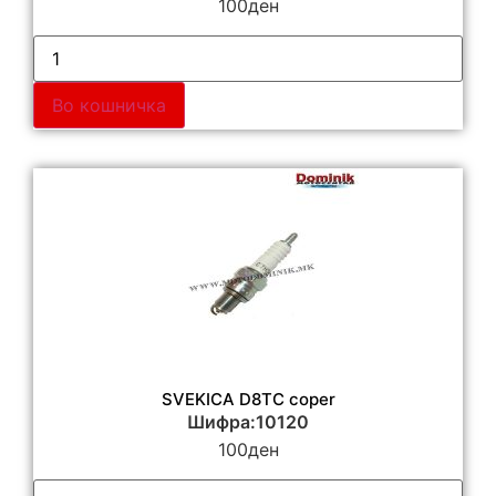
100
ден
Во кошничка
SVEKICA D8TC coper
Шифра:10120
100
ден