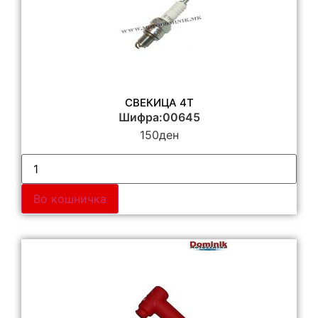
СВЕКИЦА 4Т
Шифра:00645
150
ден
Во кошничка