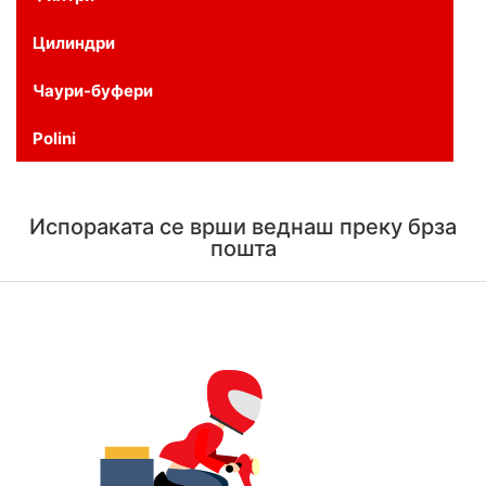
Цилиндри
Чаури-буфери
Polini
Испораката се врши веднаш преку брза
пошта