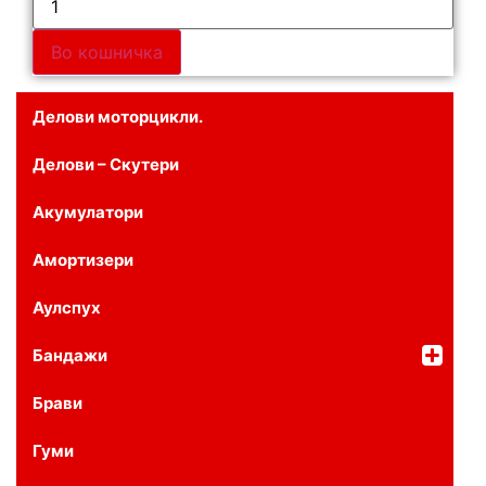
Во кошничка
Делови моторцикли.
Делови – Скутери
Акумулатори
Амортизери
Аулспух
Бандажи
Брави
Гуми