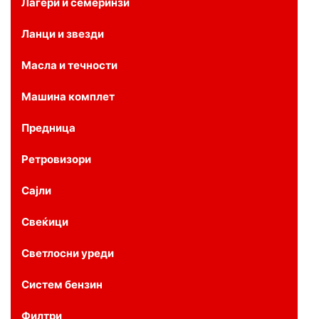
Лагери и семеринзи
Ланци и звезди
Масла и течности
Машина комплет
Предница
Ретровизори
Сајли
Свеќици
Светлосни уреди
Систем бензин
Филтри