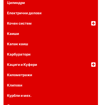
Цилиндри
Електрични делови
Кочен систем
Каиши
Капак каиш
Карбуратори
Кациги и Куфери
Километражи
Клипови
Курбли и мех.