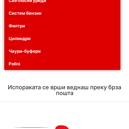
Светлосни уреди
Систем бензин
Филтри
Цилиндри
Чаури-буфери
Polini
Испораката се врши веднаш преку брза
пошта