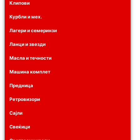
Клипови
Курбли и мех.
Лагери и семеринзи
Ланци и звезди
Масла и течности
Машина комплет
Предница
Ретровизори
Сајли
Свеќици