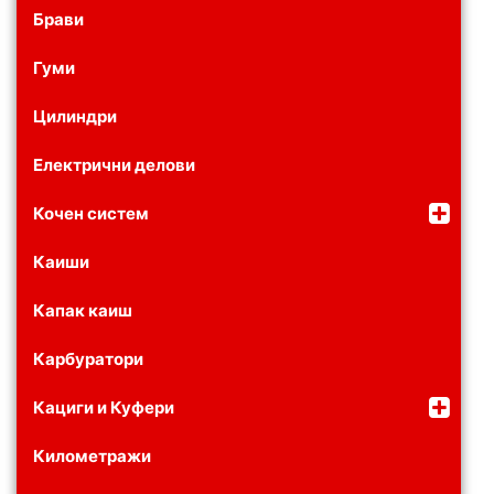
Брави
Гуми
Цилиндри
Електрични делови
Кочен систем
Каиши
Капак каиш
Карбуратори
Кациги и Куфери
Километражи