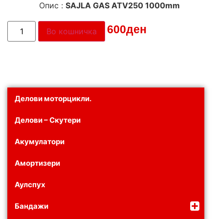
Опис :
SAJLA GAS ATV250 1000mm
Цена:
600
ден
Во кошничка
Делови моторцикли.
Делови – Скутери
Акумулатори
Амортизери
Аулспух
Бандажи