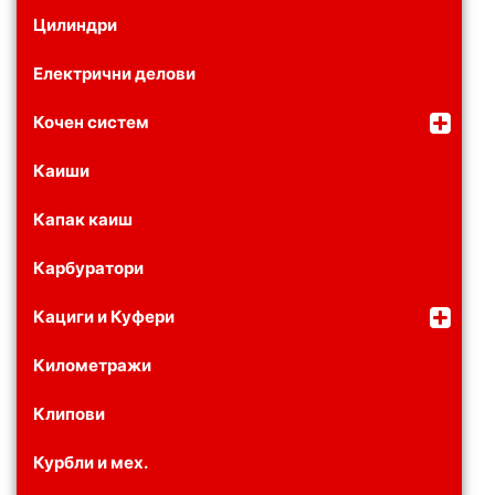
Цилиндри
Електрични делови
Кочен систем
Каиши
Капак каиш
Карбуратори
Кациги и Куфери
Километражи
Клипови
Курбли и мех.