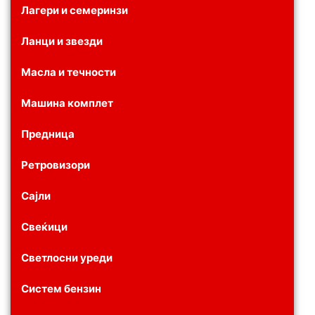
Лагери и семеринзи
Ланци и звезди
Масла и течности
Машина комплет
Предница
Ретровизори
Сајли
Свеќици
Светлосни уреди
Систем бензин