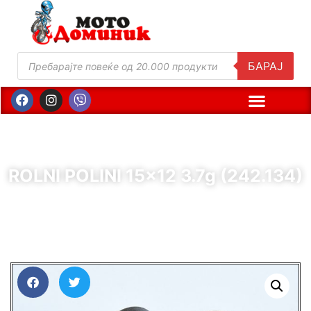
БАРАЈ
ROLNI POLINI 15×12 3.7g (242.134)
( Шифра : 61345 )