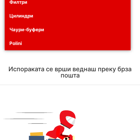
Филтри
Цилиндри
Чаури-буфери
Polini
Испораката се врши веднаш преку брза
пошта