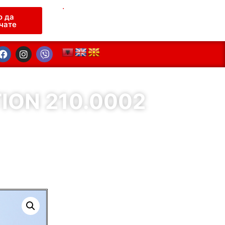
.
о да
чате
ION 210.0002