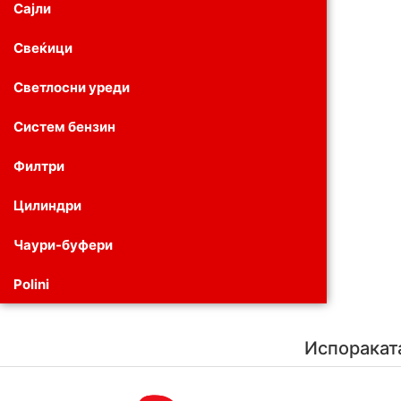
Сајли
Свеќици
Светлосни уреди
Систем бензин
Филтри
Цилиндри
Чаури-буфери
Polini
Испоракат