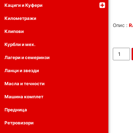
Кациги и Куфери
Километражи
Опис :
R
Клипови
Курбли и мех.
Лагери и семеринзи
Ланци и звезди
Масла и течности
Машина комплет
Предница
Ретровизори