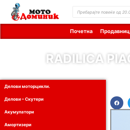
Почетна
Продавниц
RADILICA PI
Делови моторцикли.
Делови – Скутери
Акумулатори
Амортизери