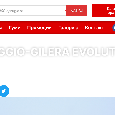
Как
БАРАЈ
пора
а
Гуми
Промоции
Галерија
Контакт
AGGIO-GILERA EVOLUT
( Шифра : 10088 )