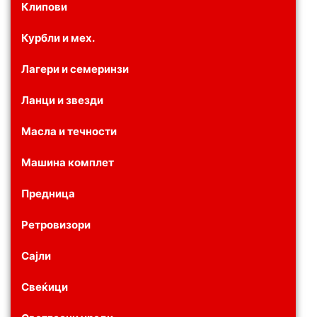
Клипови
Курбли и мех.
Лагери и семеринзи
Ланци и звезди
Масла и течности
Машина комплет
Предница
Ретровизори
Сајли
Свеќици