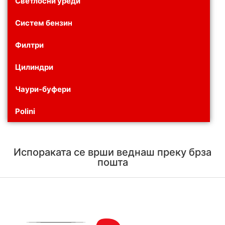
Светлосни уреди
Систем бензин
Филтри
Цилиндри
Чаури-буфери
Polini
Испораката се врши веднаш преку брза
пошта