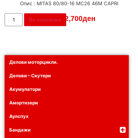
Опис : MITAS 80/80-16 MC26 46M CAPRI
Цена:
2,700
ден
Во кошничка
Делови моторцикли.
Делови – Скутери
Акумулатори
Амортизери
Аулспух
Бандажи