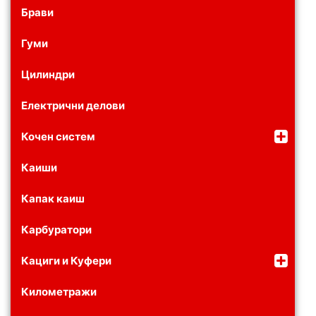
Брави
Гуми
Цилиндри
Електрични делови
Кочен систем
Каиши
Капак каиш
Карбуратори
Кациги и Куфери
Километражи