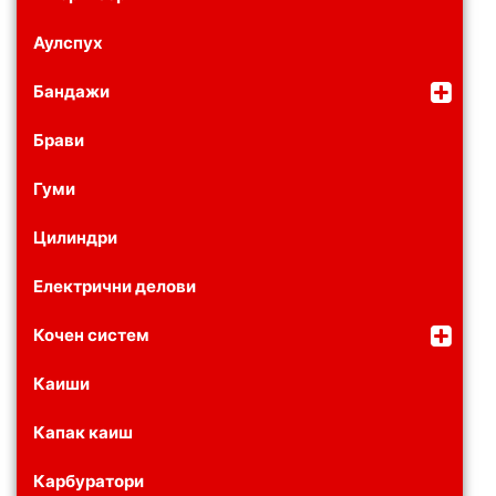
Аулспух
Бандажи
Брави
Гуми
Цилиндри
Електрични делови
Кочен систем
Каиши
Капак каиш
Карбуратори