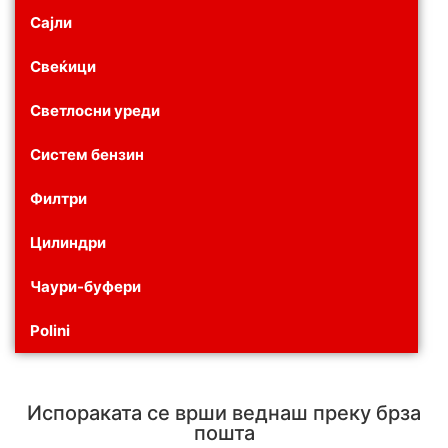
Сајли
Свеќици
Светлосни уреди
Систем бензин
Филтри
Цилиндри
Чаури-буфери
Polini
Испораката се врши веднаш преку брза
пошта