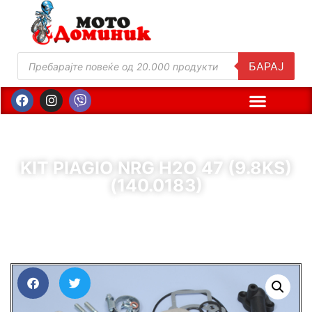
БАРАЈ
KIT PIAGIO NRG H2O 47 (9.8KS)
(140.0183)
( Шифра : 10001 )