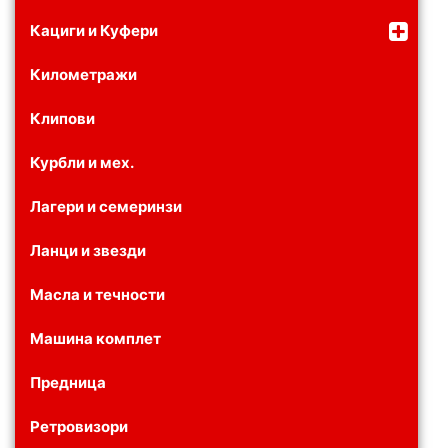
Кациги и Куфери
Километражи
Клипови
Курбли и мех.
Лагери и семеринзи
Ланци и звезди
Масла и течности
Машина комплет
Предница
Ретровизори