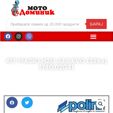
БАРАЈ
KIT PIAGIO H2O 47,6 EVO (22ks)
(140.0204)
( Шифра : 10002 )