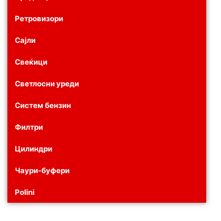
Ретровизори
Сајли
Свеќици
Светлосни уреди
Систем бензин
Филтри
Цилиндри
Чаури-буфери
Polini