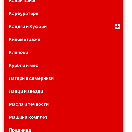
Капак каиш
Карбуратори
Кациги и Куфери
Километражи
Клипови
Курбли и мех.
Лагери и семеринзи
Ланци и звезди
Масла и течности
Машина комплет
Предница