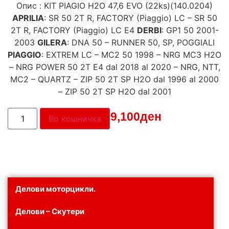
Опис : KIT PIAGIO H2O 47,6 EVO (22ks)(140.0204)
APRILIA
: SR 50 2T R, FACTORY (Piaggio) LC – SR 50
2T R, FACTORY (Piaggio) LC E4
DERBI
: GP1 50 2001-
2003
GILERA
: DNA 50 – RUNNER 50, SP, POGGIALI
PIAGGIO
: EXTREM LC – MC2 50 1998 – NRG MC3 H2O
– NRG POWER 50 2T E4 dal 2018 al 2020 – NRG, NTT,
MC2 – QUARTZ – ZIP 50 2T SP H2O dal 1996 al 2000
– ZIP 50 2T SP H2O dal 2001
Цена:
19,100
ден
Во кошничка
Делови моторцикли.
Делови – Скутери