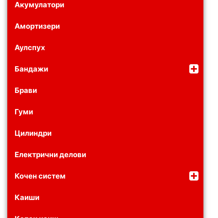
Акумулатори
Амортизери
Аулспух
Бандажи
Брави
Гуми
Цилиндри
Електрични делови
Кочен систем
Каиши