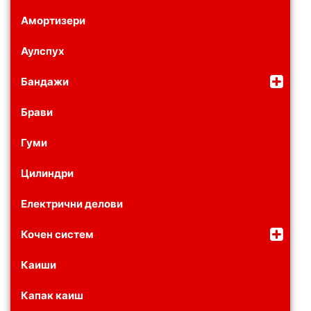
Амортизери
Аулспух
Бандажи
Брави
Гуми
Цилиндри
Електрични делови
Кочен систем
Каиши
Капак каиш