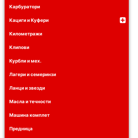
Карбуратори
Кациги и Куфери
Километражи
Клипови
Курбли и мех.
Лагери и семеринзи
Ланци и звезди
Масла и течности
Машина комплет
Предница