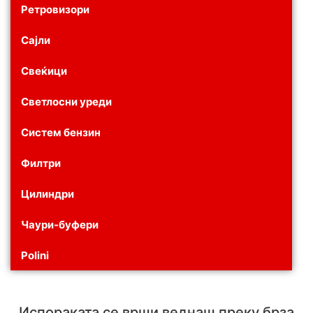
Ретровизори
Сајли
Свеќици
Светлосни уреди
Систем бензин
Филтри
Цилиндри
Чаури-буфери
Polini
Испораката се врши веднаш преку брза