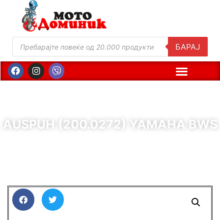
БАРАЈ
AUSPUH (200.0272) YAMAHA BWS
( Шифра : 10214 )