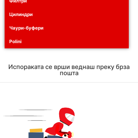
Филтри
Цилиндри
Чаури-буфери
Polini
Испораката се врши веднаш преку брза
пошта