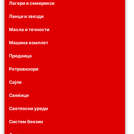
Лагери и семеринзи
Ланци и звезди
Масла и течности
Машина комплет
Предница
Ретровизори
Сајли
Свеќици
Светлосни уреди
Систем бензин