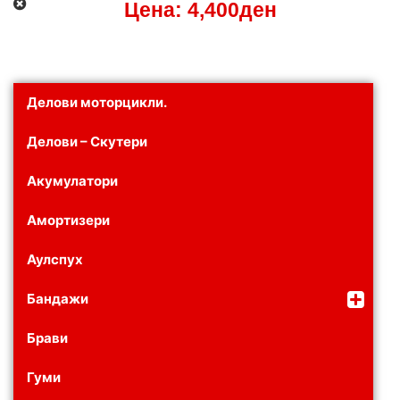
Цена:
4,400
ден
Делови моторцикли.
Делови – Скутери
Акумулатори
Амортизери
Аулспух
Бандажи
Брави
Гуми