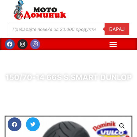
БАРАЈ
150/70-14 66S S.SMART DUNLOP
( Шифра : 65352 )