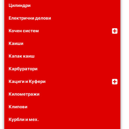
Цилиндри
Електрични делови
Кочен систем
Каиши
Капак каиш
Карбуратори
Кациги и Куфери
Километражи
Клипови
Курбли и мех.