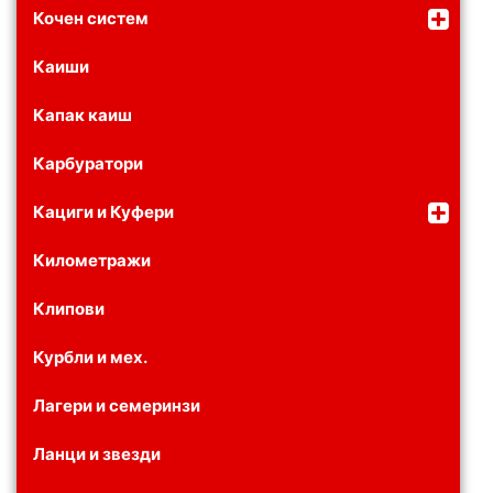
Кочен систем
Каиши
Капак каиш
Карбуратори
Кациги и Куфери
Километражи
Клипови
Курбли и мех.
Лагери и семеринзи
Ланци и звезди