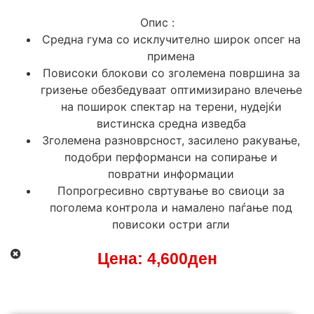
Опис :
Средна гума со исклучително широк опсег на
примена
Повисоки блокови со зголемена површина за
гризење обезбедуваат оптимизирано влечење
на поширок спектар на терени, нудејќи
вистинска средна изведба
Зголемена разноврсност, засилено ракување,
подобри перформанси на сопирање и
повратни информации
Попрогресивно свртување во свиоци за
поголема контрола и намалено паѓање под
повисоки остри агли
Цена:
4,600
ден