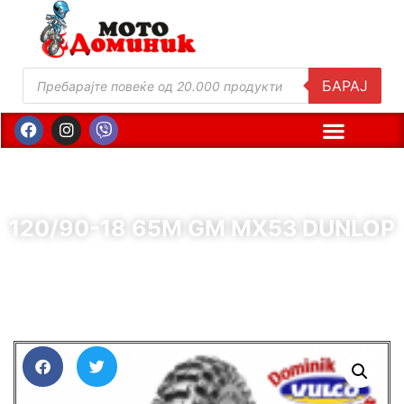
БАРАЈ
120/90-18 65M GM MX53 DUNLOP
( Шифра : 64464 )