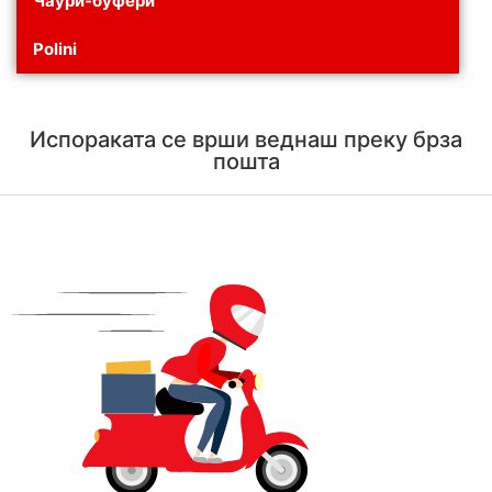
Чаури-буфери
Polini
Испораката се врши веднаш преку брза
пошта