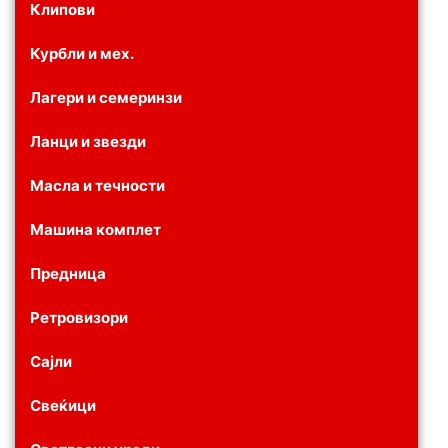
Клипови
Курбли и мех.
Лагери и семеринзи
Ланци и звезди
Масла и течности
Машина комплет
Предница
Ретровизори
Сајли
Свеќици