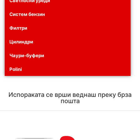
Светлосни уреди
Систем бензин
Филтри
Цилиндри
Чаури-буфери
Polini
Испораката се врши веднаш преку брза
пошта