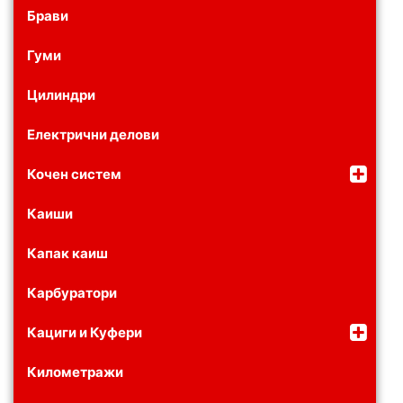
Брави
Гуми
Цилиндри
Електрични делови
Кочен систем
Каиши
Капак каиш
Карбуратори
Кациги и Куфери
Километражи