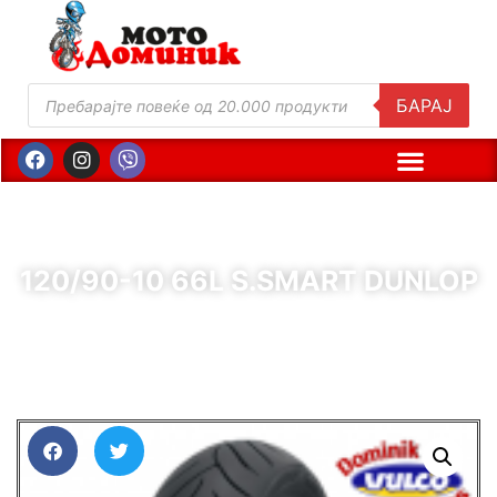
БАРАЈ
120/90-10 66L S.SMART DUNLOP
( Шифра : 65173 )