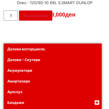
Опис : 120/90-10 66L S.SMART DUNLOP
Цена:
3,000
ден
Во кошничка
Делови моторцикли.
Делови – Скутери
Акумулатори
Амортизери
Аулспух
Бандажи