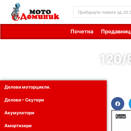
Почетна
Продавниц
120/
Делови моторцикли.
Делови – Скутери
Акумулатори
Купи!
Амортизери