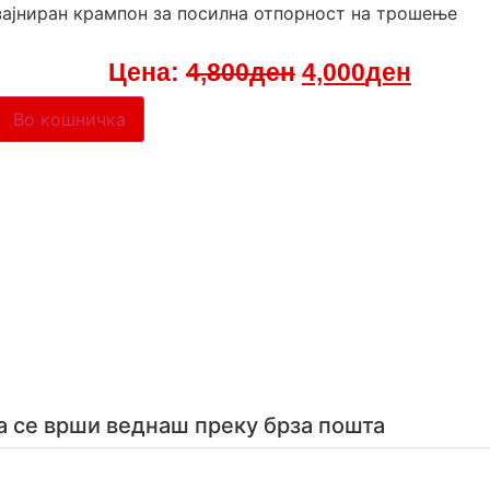
ајниран крампон за посилна отпорност на трошење
Цена:
4,800
ден
4,000
ден
Во кошничка
а се врши веднаш преку брза пошта