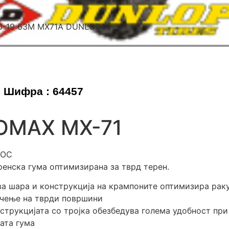
Шифра : 64457
OMAX MX-71
РОС
ренска гума оптимизирана за тврд терен.
а шара и конструкција на крампоните оптимизира рак
чење на тврди површини
струкцијата со тројка обезбедува голема удобност при
ата гума