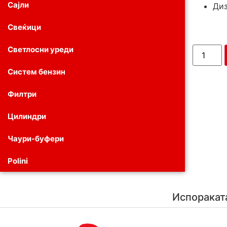
Сајли
Диз
Свеќици
Светлосни уреди
Систем бензин
Филтри
Цилиндри
Чаури-буфери
Polini
Испоракат