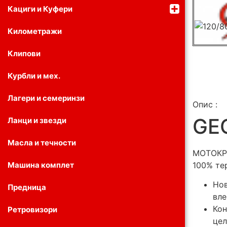
Кациги и Куфери
Километражи
Клипови
Курбли и мех.
Лагери и семеринзи
Опис :
GE
Ланци и звезди
Масла и течности
МОТОК
Машина комплет
100% те
Нов
Предница
вле
Кон
Ретровизори
цел