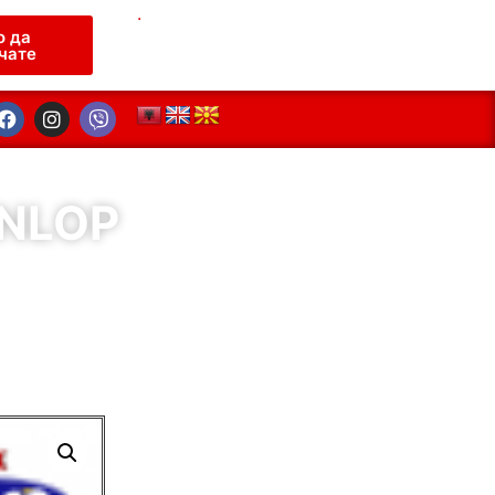
.
о да
чате
UNLOP