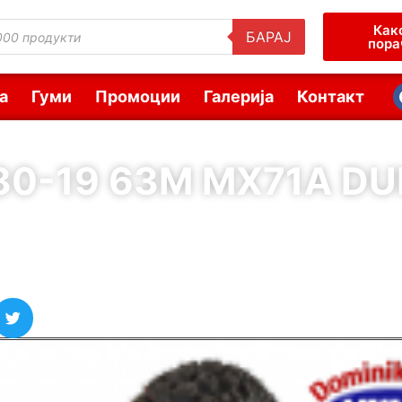
Как
БАРАЈ
пора
а
Гуми
Промоции
Галерија
Контакт
80-19 63M MX71A D
( Шифра : 64457 )