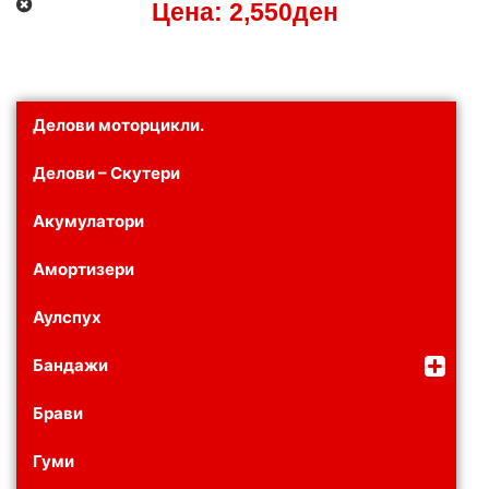
Цена:
2,550
ден
Делови моторцикли.
Делови – Скутери
Акумулатори
Амортизери
Аулспух
Бандажи
Брави
Гуми