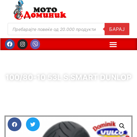
БАРАЈ
100/80-10 53L S.SMART DUNLOP
( Шифра : 65498 )