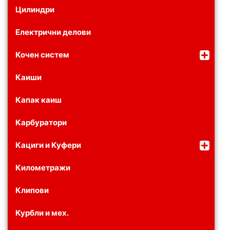
Цилиндри
Електрични делови
Кочен систем
Каиши
Капак каиш
Карбуратори
Кациги и Куфери
Километражи
Клипови
Курбли и мех.