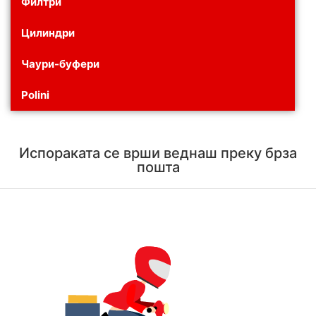
Филтри
Цилиндри
Чаури-буфери
Polini
Испораката се врши веднаш преку брза
пошта