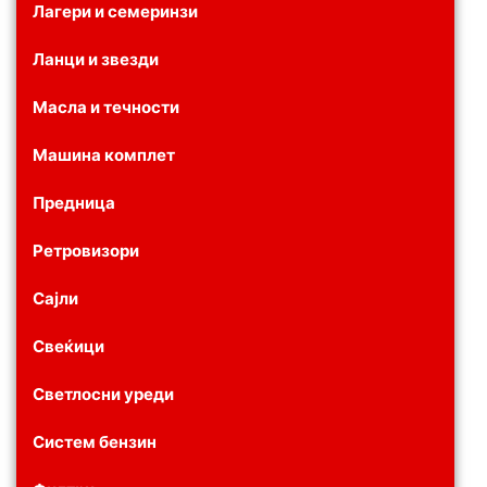
Лагери и семеринзи
Ланци и звезди
Масла и течности
Машина комплет
Предница
Ретровизори
Сајли
Свеќици
Светлосни уреди
Систем бензин