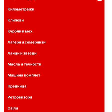
Километражи
Клипови
Курбли и мех.
Лагери и семеринзи
Ланци и звезди
Масла и течности
Машина комплет
Предница
Ретровизори
Сајли