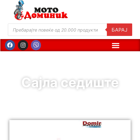
БАРАЈ
Сајла седиште