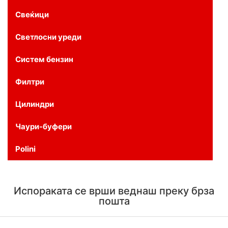
Свеќици
Светлосни уреди
Систем бензин
Филтри
Цилиндри
Чаури-буфери
Polini
Испораката се врши веднаш преку брза
пошта