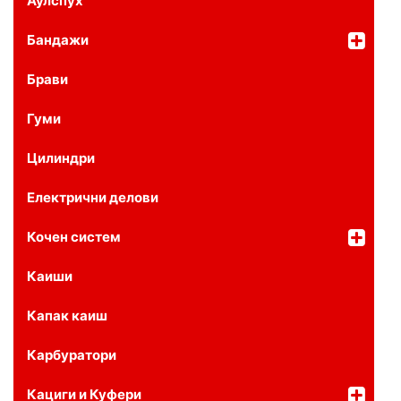
Аулспух
Бандажи
Брави
Гуми
Цилиндри
Електрични делови
Кочен систем
Каиши
Капак каиш
Карбуратори
Кациги и Куфери