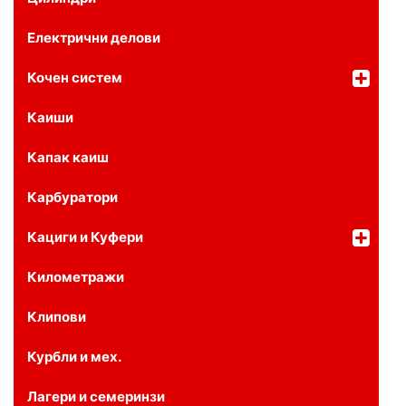
Електрични делови
Кочен систем
Каиши
Капак каиш
Карбуратори
Кациги и Куфери
Километражи
Клипови
Курбли и мех.
Лагери и семеринзи