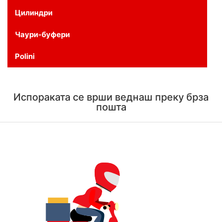
Цилиндри
Чаури-буфери
Polini
Испораката се врши веднаш преку брза
пошта