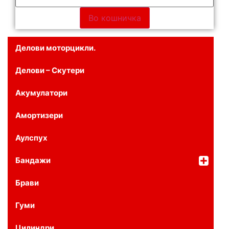
Во кошничка
Делови моторцикли.
Делови – Скутери
Акумулатори
Амортизери
Аулспух
Бандажи
Брави
Гуми
Цилиндри