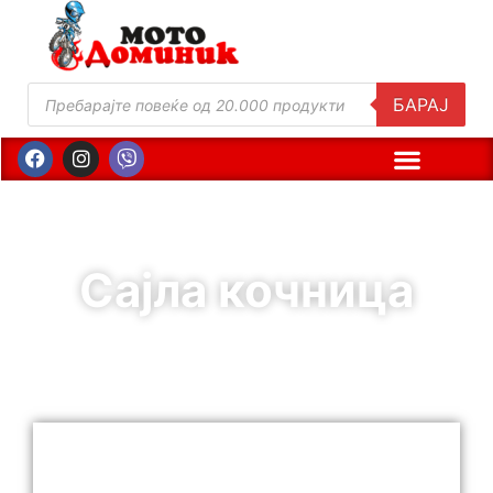
БАРАЈ
Сајла кочница