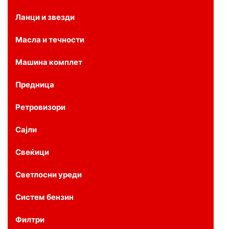
Ланци и звезди
Масла и течности
Машина комплет
Предница
Ретровизори
Сајли
Свеќици
Светлосни уреди
Систем бензин
Филтри