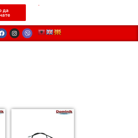
.
о да
чате