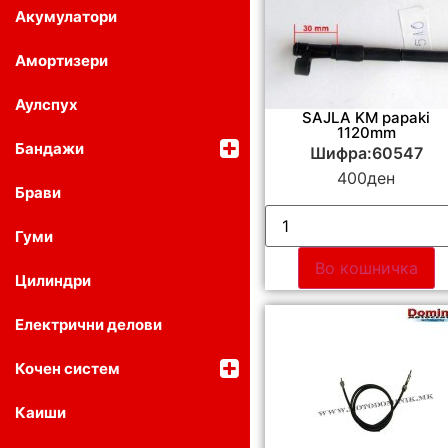
Акумулатори
Амортизери
Аулспух
SAJLA KМ papaki
1120mm
Бандажи
Шифра:60547
400
ден
Брави
Гуми
Во кошничка
Цилиндри
Електрични делови
Кочен систем
Каиши