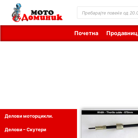
Почетна
Продавниц
Делови моторцикли.
Делови – Скутери