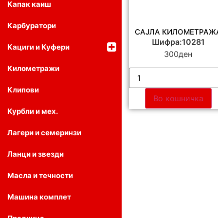
Капак каиш
Карбуратори
САЈЛА КИЛОМЕТРАЖ
Шифра:10281
Кациги и Куфери
300
ден
Километражи
Клипови
Во кошничка
Курбли и мех.
Лагери и семеринзи
Ланци и звезди
Масла и течности
Машина комплет