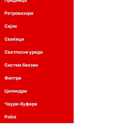
Предница
Ретровизори
Сајли
Свеќици
Светлосни уреди
Систем бензин
Филтри
Цилиндри
Чаури-буфери
Polini