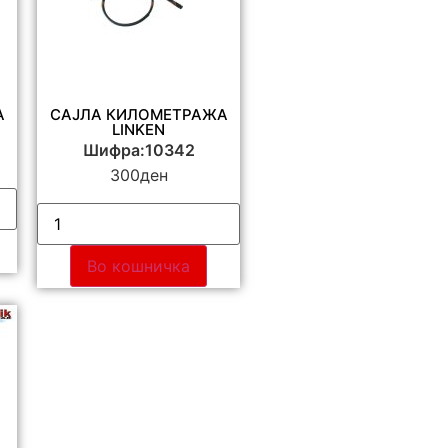
А
САЈЛА КИЛОМЕТРАЖА
LINKEN
Шифра:10342
300
ден
Во кошничка