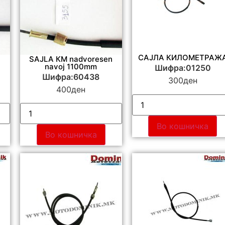
САЈЛА КИЛОМЕТРАЖ
SAJLA КМ nadvoresen
navoj 1100mm
Шифра:01250
Шифра:60438
300
ден
400
ден
Во кошничка
Во кошничка