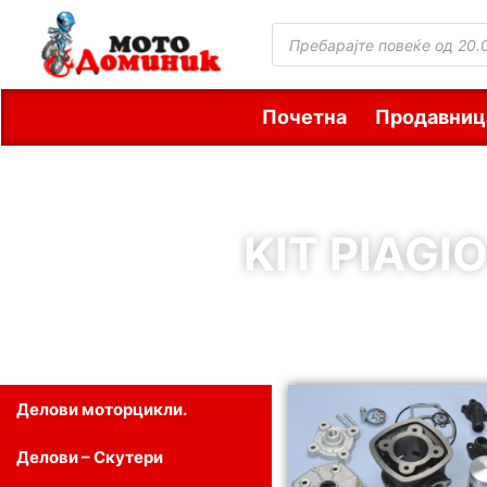
Почетна
Продавниц
KIT PIAGIO
Делови моторцикли.
Делови – Скутери