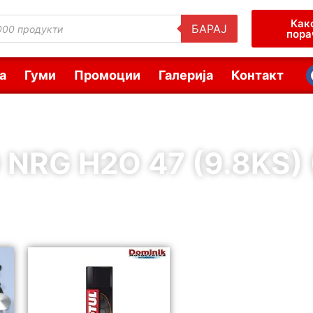
Как
БАРАЈ
пора
а
Гуми
Промоции
Галерија
Контакт
 NRG H2O 47 (9.8KS) 