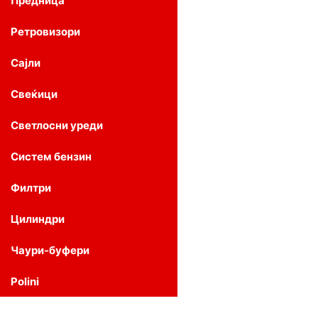
Предница
Ретровизори
Сајли
Свеќици
Светлосни уреди
Систем бензин
Филтри
Цилиндри
Чаури-буфери
Polini