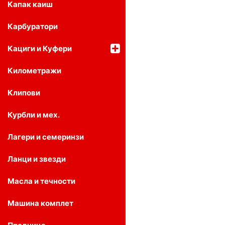
Капак каиш
Карбуратори
Кациги и Куфери
Километражи
Клипови
Курбли и мех.
Лагери и семеринзи
Ланци и звезди
Масла и течности
Машина комплет