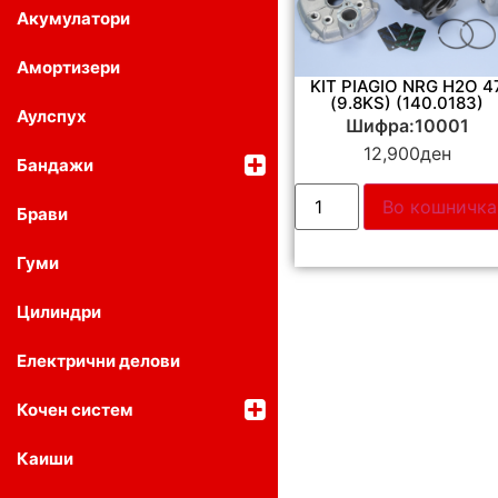
Акумулатори
Амортизери
KIT PIAGIO NRG H2O 4
(9.8KS) (140.0183)
Аулспух
Шифра:10001
12,900
ден
Бандажи
Во кошничка
Брави
Гуми
Цилиндри
Електрични делови
Кочен систем
Каиши