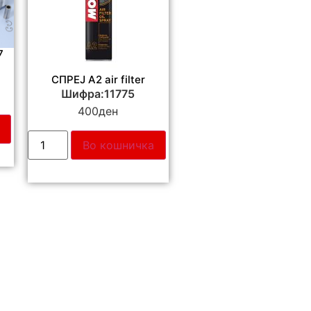
7
СПРЕЈ А2 air filter
Шифра:11775
400
ден
Во кошничка