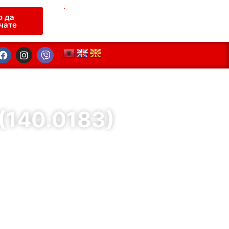
.
о да
чате
(140.0183)