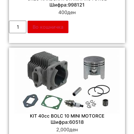
Шифра:998121
400
ден
Во кошничка
KIT 40cc BOLC 10 MINI MOTORCE
Шифра:60518
2,000
ден