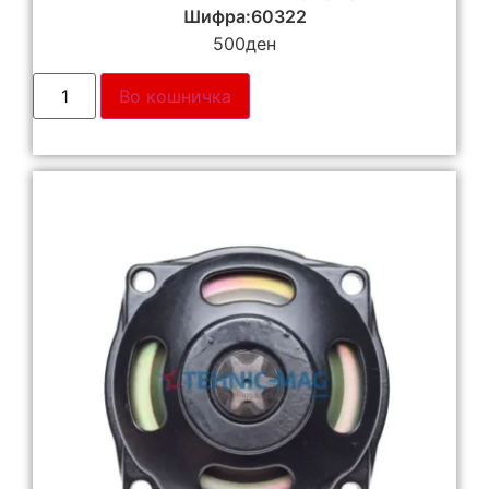
Шифра:60322
500
ден
Во кошничка