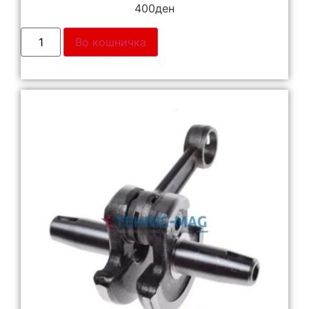
400
ден
Во кошничка