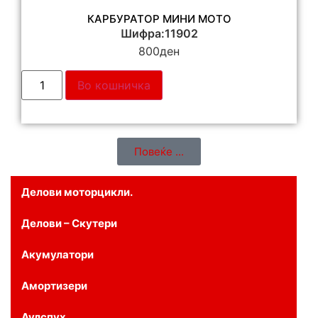
КАРБУРАТОР МИНИ МОТО
Шифра:11902
800
ден
Во кошничка
Повеќе ...
Делови моторцикли.
Делови – Скутери
Акумулатори
Амортизери
Аулспух