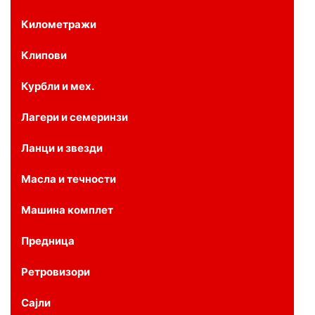
Километражи
Клипови
Курбли и мех.
Лагери и семеринзи
Ланци и звезди
Масла и течности
Машина комплет
Предница
Ретровизори
Сајли