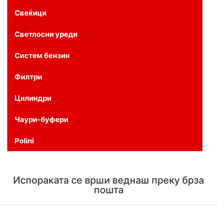
Свеќици
Светлосни уреди
Систем бензин
Филтри
Цилиндри
Чаури-буфери
Polini
Испораката се врши веднаш преку брза
пошта