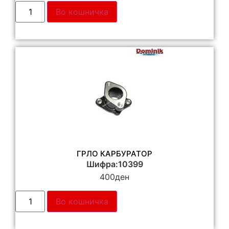
Во кошничка
ГРЛО КАРБУРАТОР
Шифра:10399
400
ден
Во кошничка