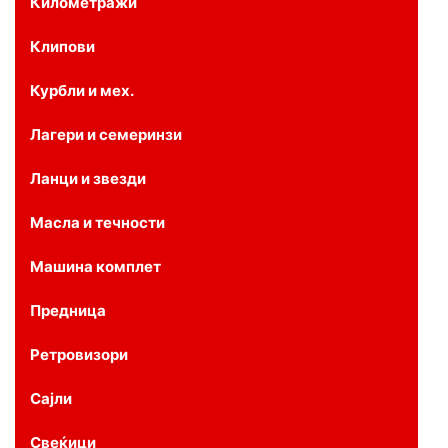
Километражи
Клипови
Курбли и мех.
Лагери и семеринзи
Ланци и звезди
Масла и течности
Машина комплет
Предница
Ретровизори
Сајли
Свеќици