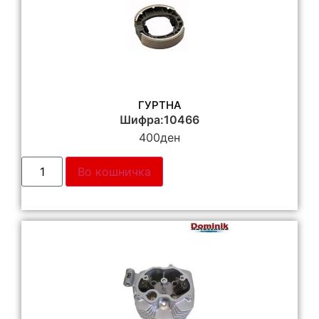
ГУРТНА
Шифра:10466
400
ден
Во кошничка