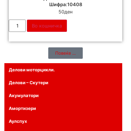
Шифра:10408
50
ден
Во кошничка
Повеќе ...
Делови моторцикли.
Делови – Скутери
Акумулатори
Амортизери
Аулспух