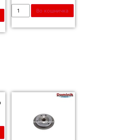
Во кошничка
0