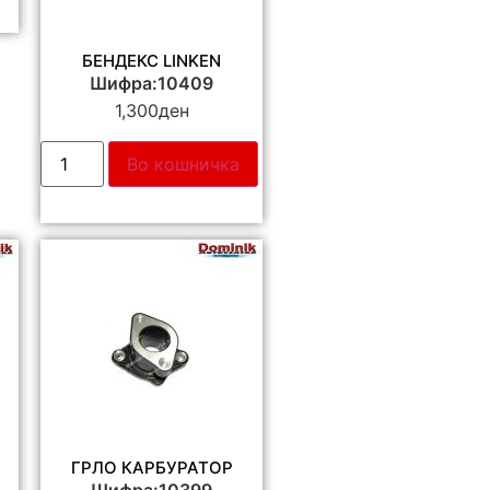
БЕНДЕКС LINKEN
Шифра:10409
1,300
ден
Во кошничка
ГРЛО КАРБУРАТОР
Шифра:10399