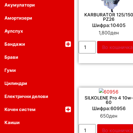
Акумулатори
KARBURATOR 125/15
Амортизери
PZ26
Шифра:10405
Аулспух
1,800
ден
Бандажи
Во кошничка
Брави
Гуми
Цилиндри
Електрични делови
SILKOLENE Pro 4 10w-
60
Шифра:60956
Кочен систем
650
ден
Каиши
Во кошничка