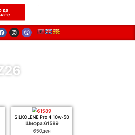
.
о да
чате
Z26
SILKOLENE Pro 4 10w-50
Шифра:61589
650
ден