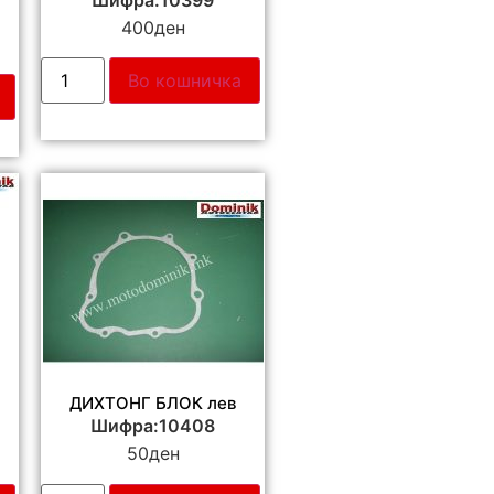
400
ден
Во кошничка
ДИХТОНГ БЛОК лев
Шифра:10408
50
ден