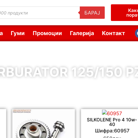
Как
БАРАЈ
пора
а
Гуми
Промоции
Галерија
Контакт
RBURATOR 125/150 P
SILKOLENE Pro 4 10w-
40
Шифра:60957