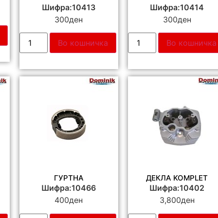
Шифра:10413
Шифра:10414
300
ден
300
ден
Во кошничка
Во кошничка
ГУРТНА
ДЕКЛА KOMPLET
Шифра:10466
Шифра:10402
400
ден
3,800
ден