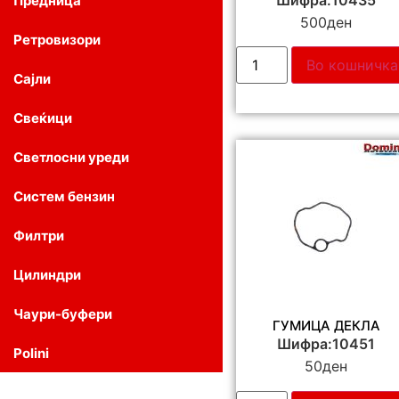
Предница
500
ден
Ретровизори
Во кошничка
Сајли
Свеќици
Светлосни уреди
Систем бензин
Филтри
Цилиндри
Чаури-буфери
ГУМИЦА ДЕКЛА
Шифра:10451
Polini
50
ден