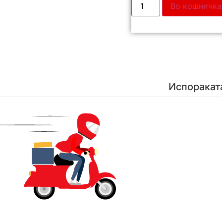
Во кошничка
Испоракат