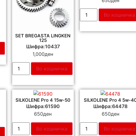
650
ден
Во кошничка
0
SET BREGASTA LINGKEN
125
Шифра:10437
1,000
ден
Во кошничка
SILKOLENE Pro 4 15w-50
SILKOLENE Pro 4 5w-4
Шифра:61590
Шифра:64478
650
ден
650
ден
Во кошничка
Во кошничка