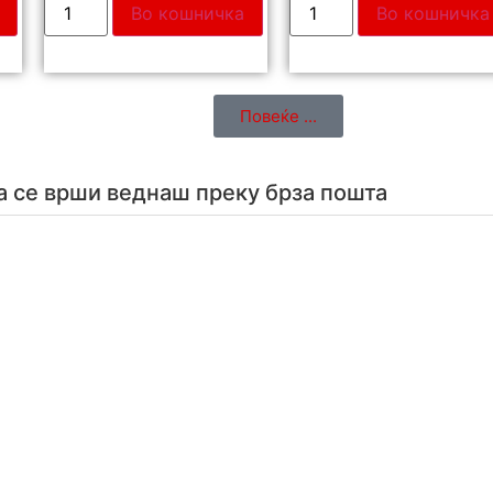
Во кошничка
Во кошничка
Повеќе ...
а се врши веднаш преку брза пошта