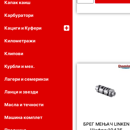
Капак каиш
Карбуратори
Кациги и Куфери
Километражи
Клипови
Курбли и мех.
Лагери и семеринзи
Ланци и звезди
Масла и течности
Машина комплет
БРЕГ МЕЊАЧ LINKEN
Шифра:10435