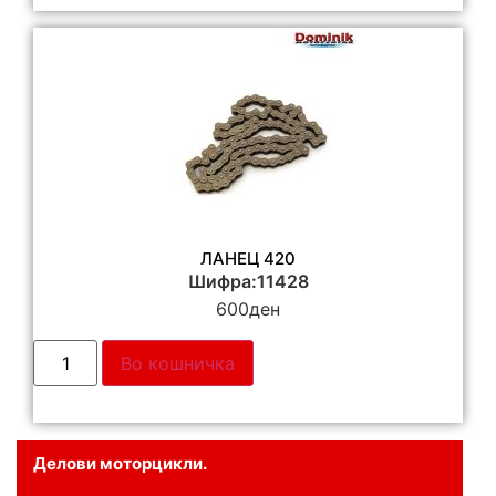
ЛАНЕЦ 420
Шифра:11428
600
ден
Во кошничка
Делови моторцикли.