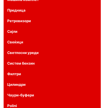
Предница
Ретровизори
Сајли
Свеќици
Светлосни уреди
Систем бензин
Филтри
Цилиндри
Чаури-буфери
Polini