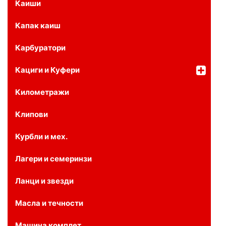
Каиши
Капак каиш
Карбуратори
Кациги и Куфери
Километражи
Клипови
Курбли и мех.
Лагери и семеринзи
Ланци и звезди
Масла и течности
Машина комплет