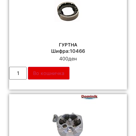
ГУРТНА
Шифра:10466
400
ден
Во кошничка