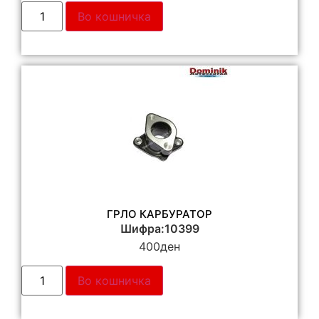
Во кошничка
ГРЛО КАРБУРАТОР
Шифра:10399
400
ден
Во кошничка