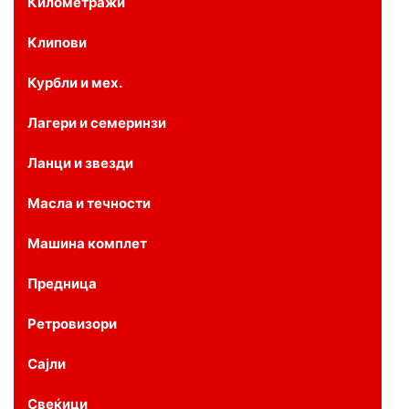
Километражи
Клипови
Курбли и мех.
Лагери и семеринзи
Ланци и звезди
Масла и течности
Машина комплет
Предница
Ретровизори
Сајли
Свеќици