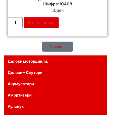
Шифра:10408
50
ден
Во кошничка
Повеќе ...
Делови моторцикли.
Делови – Скутери
Акумулатори
Амортизери
Аулспух