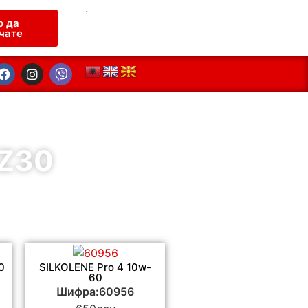
.
о да
чате
Z30
0
SILKOLENE Pro 4 10w-
60
Шифра:60956