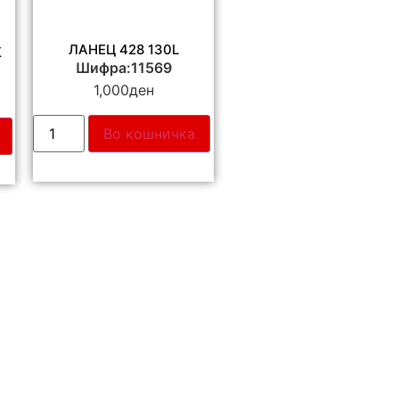
ЛАНЕЦ 428 130L
К
Шифра:11569
1,000
ден
Во кошничка