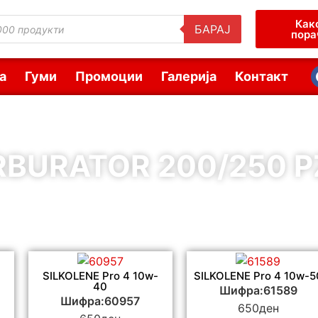
Как
БАРАЈ
пора
а
Гуми
Промоции
Галерија
Контакт
RBURATOR 200/250 P
SILKOLENE Pro 4 10w-
SILKOLENE Pro 4 10w-5
40
Шифра:61589
Шифра:60957
650
ден