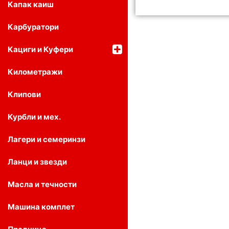
Капак каиш
Карбуратори
Кациги и Куфери
Километражи
Клипови
Курбли и мех.
Лагери и семеринзи
Ланци и звезди
Масла и течности
Машина комплет