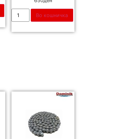
650
ден
Во кошничка