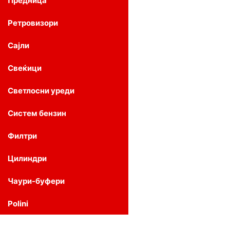
Предница
Ретровизори
Сајли
Свеќици
Светлосни уреди
Систем бензин
Филтри
Цилиндри
Чаури-буфери
Polini