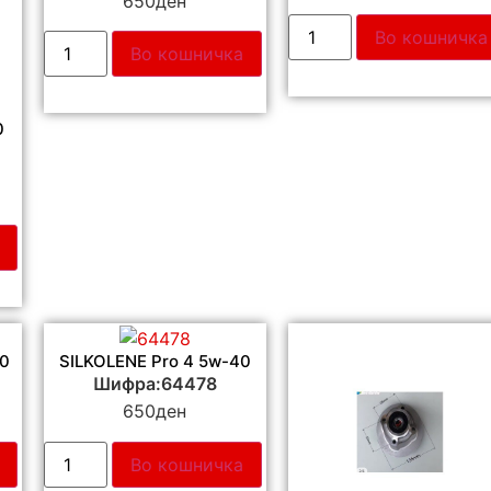
650
ден
Во кошничка
Во кошничка
0
50
SILKOLENE Pro 4 5w-40
Шифра:64478
650
ден
Во кошничка