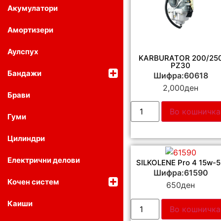
Акумулатори
Амортизери
Аулспух
KARBURATOR 200/25
PZ30
Бандажи
Шифра:60618
2,000
ден
Брави
Во кошничка
Гуми
Цилиндри
Електрични делови
SILKOLENE Pro 4 15w-
Шифра:61590
Кочен систем
650
ден
Каиши
Во кошничка