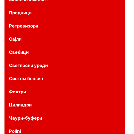
Предница
Ретровизори
Сајли
Свеќици
Светлосни уреди
Систем бензин
Филтри
Цилиндри
Чаури-буфери
Polini