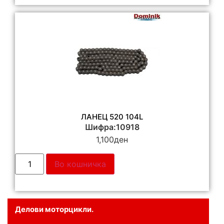
ЛАНЕЦ 520 104L
Шифра:10918
1,100
ден
Во кошничка
Делови моторцикли.