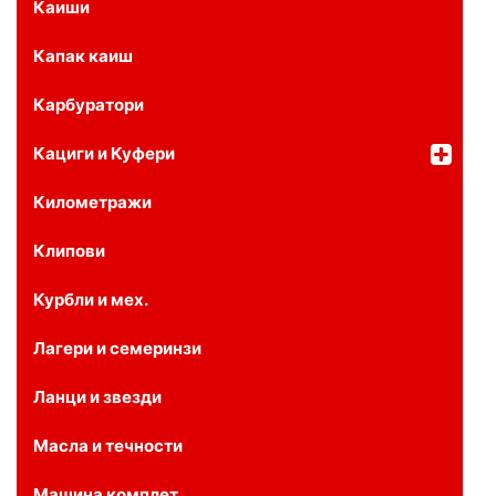
Каиши
Капак каиш
Карбуратори
Кациги и Куфери
Километражи
Клипови
Курбли и мех.
Лагери и семеринзи
Ланци и звезди
Масла и течности
Машина комплет