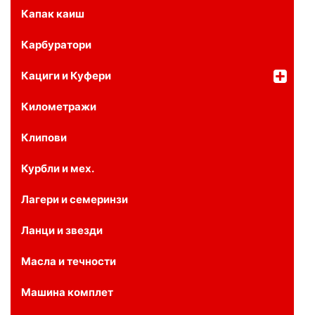
Капак каиш
Карбуратори
Кациги и Куфери
Километражи
Клипови
Курбли и мех.
Лагери и семеринзи
Ланци и звезди
Масла и течности
Машина комплет