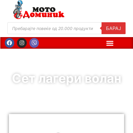
БАРАЈ
Сет лагери волан