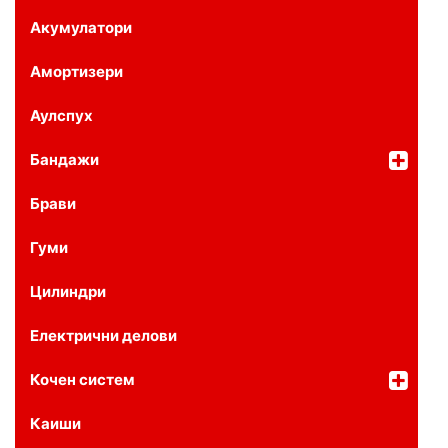
Акумулатори
Амортизери
Аулспух
Бандажи
Брави
Гуми
Цилиндри
Електрични делови
Кочен систем
Каиши