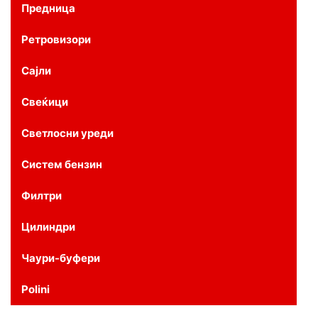
Предница
Ретровизори
Сајли
Свеќици
Светлосни уреди
Систем бензин
Филтри
Цилиндри
Чаури-буфери
Polini