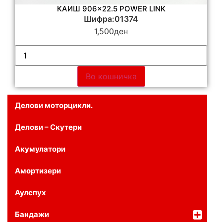
КАИШ 906×22.5 POWER LINK
Шифра:01374
1,500
ден
Во кошничка
Делови моторцикли.
Делови – Скутери
Акумулатори
Амортизери
Аулспух
Бандажи