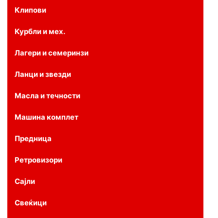
Клипови
Курбли и мех.
Лагери и семеринзи
Ланци и звезди
Масла и течности
Машина комплет
Предница
Ретровизори
Сајли
Свеќици