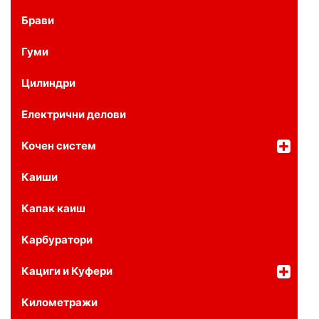
Брави
Гуми
Цилиндри
Електрични делови
Кочен систем
Каиши
Капак каиш
Карбуратори
Кациги и Куфери
Километражи