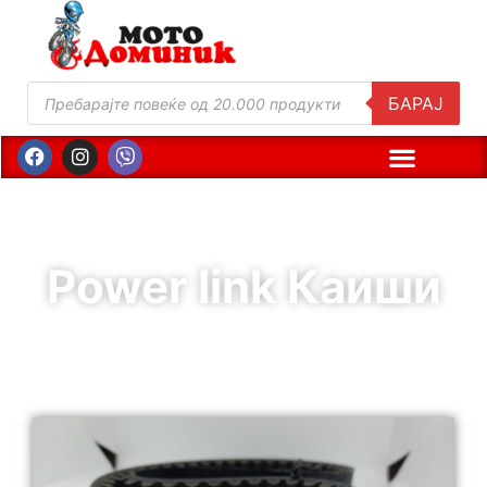
БАРАЈ
Power link Каиши