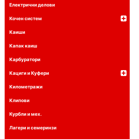
Електрични делови
Кочен систем
Каиши
Капак каиш
Карбуратори
Кациги и Куфери
Километражи
Клипови
Курбли и мех.
Лагери и семеринзи