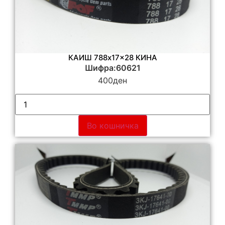
КАИШ 788x17x28 КИНА
Шифра:60621
400
ден
Во кошничка