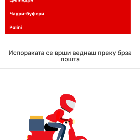
Чаури-буфери
Polini
Испораката се врши веднаш преку брза
пошта