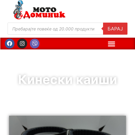
БАРАЈ
Кинески каиши