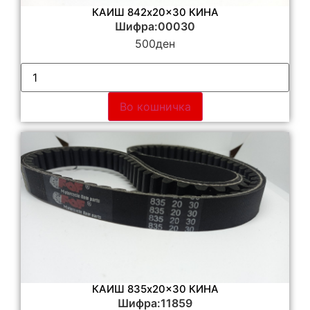
КАИШ 842x20x30 КИНА
Шифра:00030
500
ден
Во кошничка
КАИШ 835x20x30 КИНА
Шифра:11859