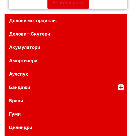
Во кошничка
Делови моторцикли.
Делови – Скутери
Акумулатори
Амортизери
Аулспух
Бандажи
Брави
Гуми
Цилиндри