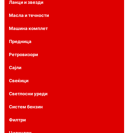
Ланци и звезди
Масла и течности
Машина комплет
Предница
Ретровизори
Сајли
Свеќици
Светлосни уреди
Систем бензин
Филтри
Цилиндри