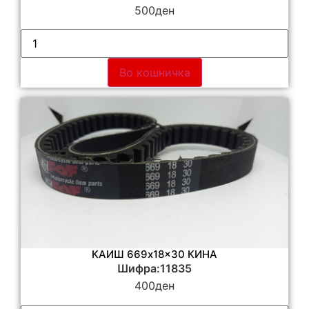
500
ден
Во кошничка
КАИШ 669x18x30 КИНА
Шифра:11835
400
ден