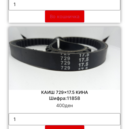
Во кошничка
КАИШ 729×17.5 КИНА
Шифра:11858
400
ден