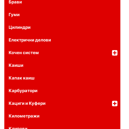
Брави
Гуми
Цилиндри
Електрични делови
Кочен систем
Каиши
Капак каиш
Карбуратори
Кациги и Куфери
Километражи
Клипови