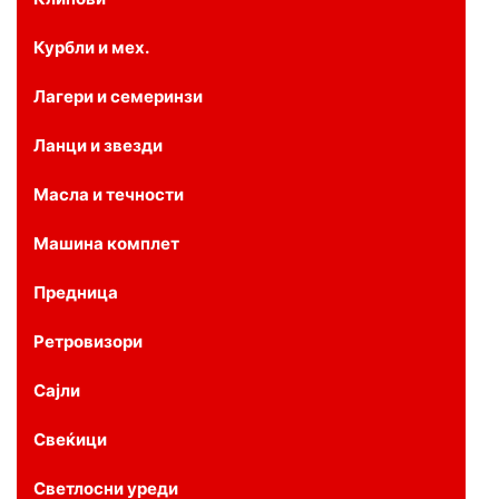
Курбли и мех.
Лагери и семеринзи
Ланци и звезди
Масла и течности
Машина комплет
Предница
Ретровизори
Сајли
Свеќици
Светлосни уреди