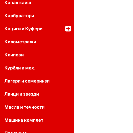
Капак каиш
Карбуратори
Кациги и Куфери
Километражи
Клипови
Курбли и мех.
Лагери и семеринзи
Ланци и звезди
Масла и течности
Машина комплет