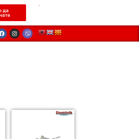
.
о да
чате