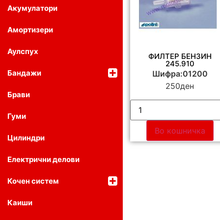
Акумулатори
Амортизери
Аулспух
ФИЛТЕР БЕНЗИН
245.910
Бандажи
Шифра:01200
250
ден
Брави
Гуми
Во кошничка
Цилиндри
Електрични делови
Кочен систем
Каиши