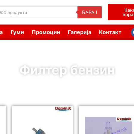
Как
БАРАЈ
пора
а
Гуми
Промоции
Галерија
Контакт
Филтер бензин