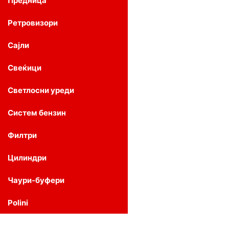
Предница
Ретровизори
Сајли
Свеќици
Светлосни уреди
Систем бензин
Филтри
Цилиндри
Чаури-буфери
Polini