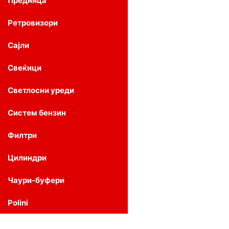
Предница
Ретровизори
Сајли
Свеќици
Светлосни уреди
Систем бензин
Филтри
Цилиндри
Чаури-буфери
Polini