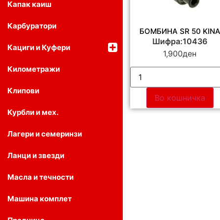
Капак каиш
Карбуратори
БОМБИНА SR 50 KIN
Шифра:10436
Кациги и Куфери
1,900
ден
Километражи
Клипови
Во кошничка
Курбли и мех.
Лагери и семеринзи
Ланци и звезди
Масла и течности
Машина комплет