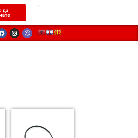
.
о да
чате