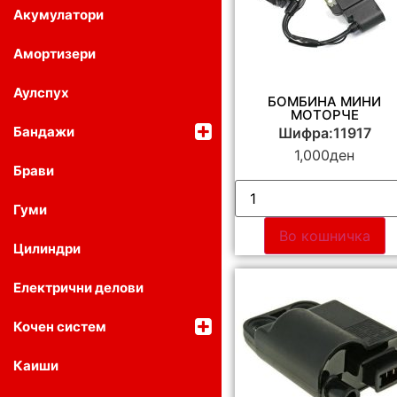
Акумулатори
Амортизери
Аулспух
БОМБИНА МИНИ
МОТОРЧЕ
Бандажи
Шифра:11917
1,000
ден
Брави
Гуми
Во кошничка
Цилиндри
Електрични делови
Кочен систем
Каиши