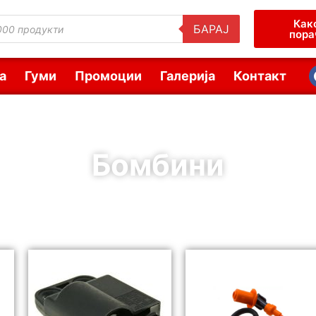
Как
БАРАЈ
пора
а
Гуми
Промоции
Галерија
Контакт
Бомбини