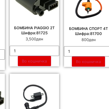
БОМБИНА PIAGGIO 2T
БОМБИНА СПОРТ 4Т
Шифра:81725
Шифра:81700
3,500
ден
800
ден
Во кошничка
Во кошничка