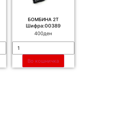
A
БОМБИНА 2T
Шифра:00389
400
ден
Во кошничка