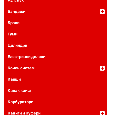
Аулспух
Бандажи
Брави
Гуми
Цилиндри
Електрични делови
Кочен систем
Каиши
Капак каиш
Карбуратори
Кациги и Куфери