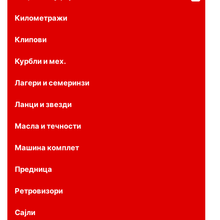
Километражи
Клипови
Курбли и мех.
Лагери и семеринзи
Ланци и звезди
Масла и течности
Машина комплет
Предница
Ретровизори
Сајли