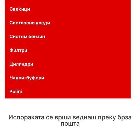
Свеќици
Светлосни уреди
Систем бензин
Филтри
Цилиндри
Чаури-буфери
Polini
Испораката се врши веднаш преку брза
пошта