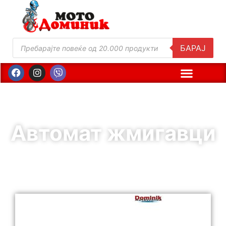
БАРАЈ
Автомат жмигавци