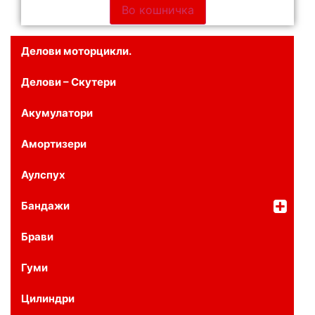
Во кошничка
Делови моторцикли.
Делови – Скутери
Акумулатори
Амортизери
Аулспух
Бандажи
Брави
Гуми
Цилиндри