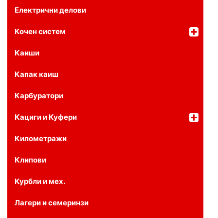
Електрични делови
Кочен систем
Каиши
Капак каиш
Карбуратори
Кациги и Куфери
Километражи
Клипови
Курбли и мех.
Лагери и семеринзи