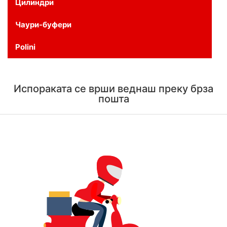
Цилиндри
Чаури-буфери
Polini
Испораката се врши веднаш преку брза
пошта