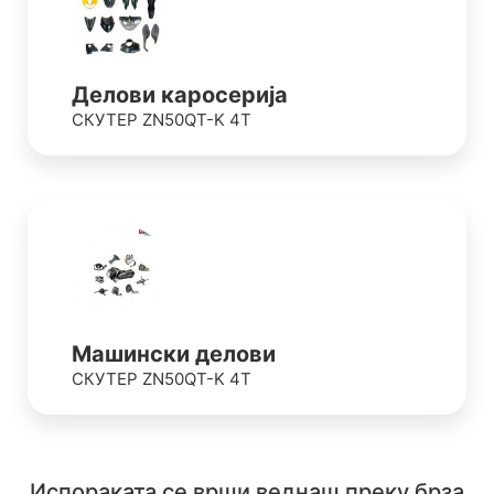
Делови каросерија
СКУТЕР ZN50QT-K 4T
Машински делови
СКУТЕР ZN50QT-K 4T
Испораката се врши веднаш преку брза