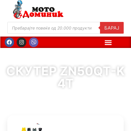
БАРАЈ
СКУТЕР ZN50QT-K
4T