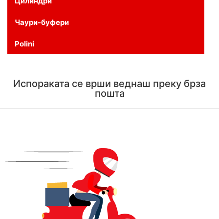
Цилиндри
Чаури-буфери
Polini
Испораката се врши веднаш преку брза
пошта