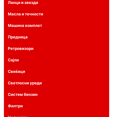
Ланци и звезди
Масла и течности
Машина комплет
Предница
Ретровизори
Сајли
Свеќици
Светлосни уреди
Систем бензин
Филтри