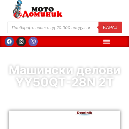
БАРАЈ
Машински делови
YY50QT-28N 2T