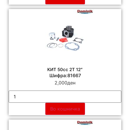
КИТ 50сс 2Т 12″
Шифра:81667
2,000
ден
Во кошничка