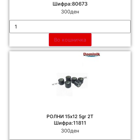
Шифра:80673
300
ден
Во кошничка
РОЛНИ 15х12 5gr 2T
Шифра:11811
300
ден