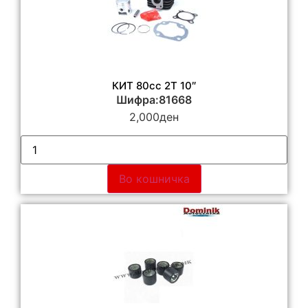
КИТ 80сс 2Т 10″
Шифра:81668
2,000
ден
Во кошничка