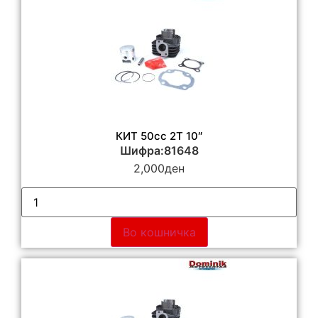
КИТ 50сс 2Т 10″
Шифра:81648
2,000
ден
Во кошничка