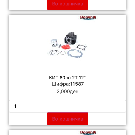
Во кошничка
КИТ 80сс 2Т 12″
Шифра:11587
2,000
ден
Во кошничка