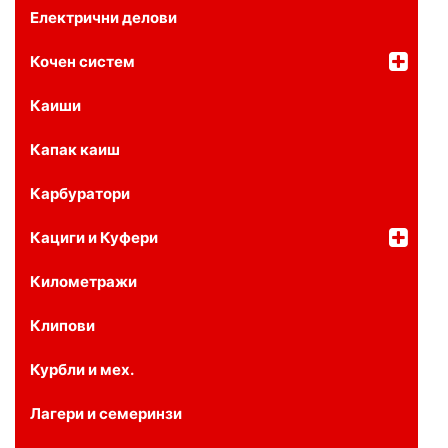
Електрични делови
Кочен систем
Каиши
Капак каиш
Карбуратори
Кациги и Куфери
Километражи
Клипови
Курбли и мех.
Лагери и семеринзи