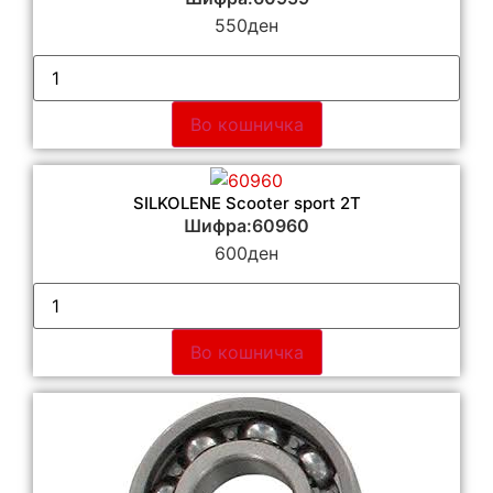
550
ден
Во кошничка
SILKOLENE Scooter sport 2T
Шифра:60960
600
ден
Во кошничка