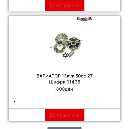
Во кошничка
ВАРИАТОР 13mm 50сс 2Т
Шифра:11435
800
ден
Во кошничка