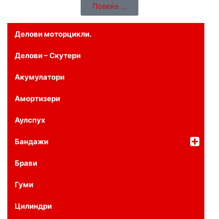
Повеќе ...
Делови моторцикли.
Делови – Скутери
Акумулатори
Амортизери
Аулспух
Бандажи
Брави
Гуми
Цилиндри