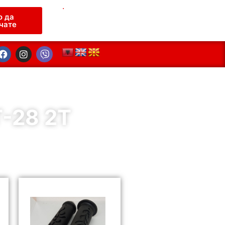
.
о да
чате
-28 2T