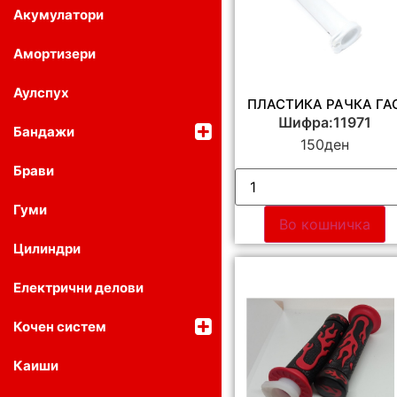
Акумулатори
Амортизери
Аулспух
ПЛАСТИКА РАЧКА ГА
Шифра:11971
Бандажи
150
ден
Брави
Гуми
Во кошничка
Цилиндри
Електрични делови
Кочен систем
Каиши