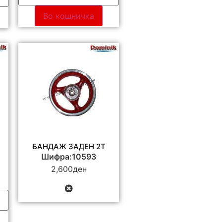
Во кошничка
БАНДАЖ ЗАДЕН 2Т
Шифра:10593
2,600
ден