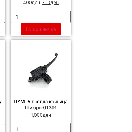
400
ден
300
ден
Во кошничка
ПУМПА предна кочница
р
Шифра:01391
1,000
ден