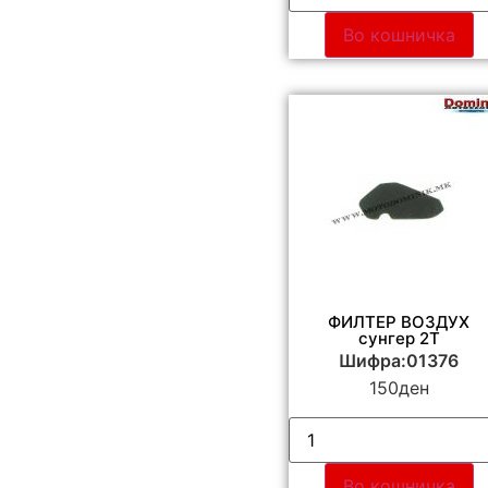
Во кошничка
ФИЛТЕР ВОЗДУХ
сунгер 2Т
Шифра:01376
150
ден
Во кошничка