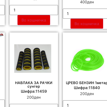
400
ден
Во кошничка
Во кошничка
НАВЛАКА ЗА РАЧКИ
ЦРЕВО БЕНЗИН 1мета
сунгер
Шифра:11840
Шифра:11459
200
ден
200
ден