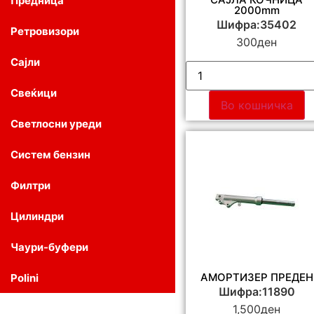
Предница
2000mm
Шифра:35402
Ретровизори
300
ден
Сајли
Свеќици
Во кошничка
Светлосни уреди
Систем бензин
Филтри
Цилиндри
Чаури-буфери
АМОРТИЗЕР ПРЕДЕН
Polini
Шифра:11890
1,500
ден