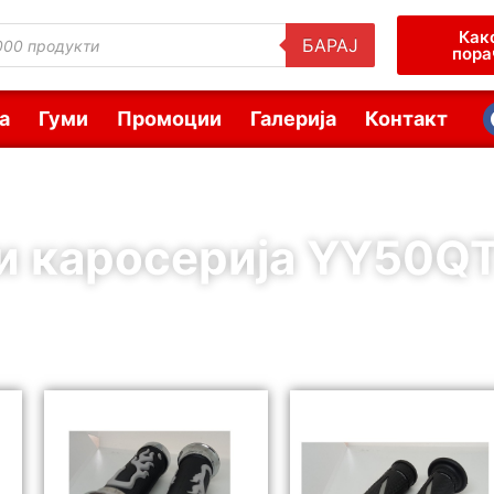
Как
БАРАЈ
пора
а
Гуми
Промоции
Галерија
Контакт
и каросерија YY50QT