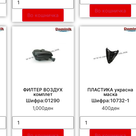
Во кошничка
Во кошничка
ФИЛТЕР ВОЗДУХ
ПЛАСТИКА украсна
комплет
маска
Шифра:01290
Шифра:10732-1
1,000
ден
400
ден
Во кошничка
Во кошничка