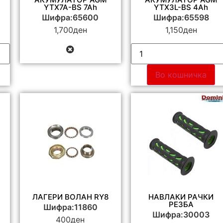
YTX7A-BS 7Ah
YTX3L-BS 4Ah
Шифра:65600
Шифра:65598
1,700
ден
1,150
ден
Во кошничка
ЛАГЕРИ ВОЛАН RY8
НАВЛАКИ РАЧКИ
РЕЗБА
Шифра:11860
Шифра:30003
400
ден