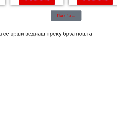
Повеќе ...
а се врши веднаш преку брза пошта