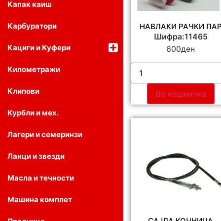
Капак каиш
Карбуратори
НАВЛАКИ РАЧКИ ПА
Шифра:11465
Кациги и Куфери
600
ден
Километражи
Клипови
Во кошничка
Курбли и мех.
Лагери и семеринзи
Ланци и звезди
Масла и течности
Машина комплет
САЈЛА КОЧНИЦА